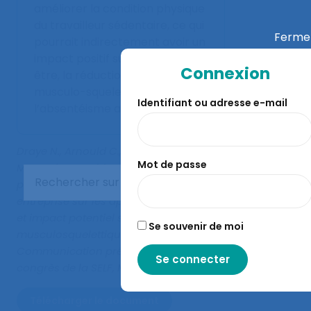
améliorer la condition physique
du travailleur sédentaire, ce qui
Ferme
pourrait indirectement avoir un
impact positif sur leur bien-
Connexion
être, la réduction des troubles
musculo-squelettiques et
Identifiant ou adresse e-mail
l’absentéisme au travail.
Draye N., Arnould C., Malbranque M.,
Mot de passe
Morand M., Scohier M. (2016).
Effet d’un
programme d’échauffement en
entreprise sur les aptitudes physiques
et impact potentiel sur les troubles
Se souvenir de moi
musculosquelettiques (TMS)
.
Communication présentée au 51ème
congrès de la SELF, Marseille.
Télécharger le document