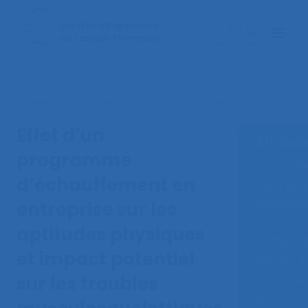
< Retourner à la recherche documentaire
Effet d’un
Attribut
programme
Lieux :
Mar
d’échauffement en
Type de s
thématiq
entreprise sur les
Type de 
aptitudes physiques
Communic
et impact potentiel
Année :
2
sur les troubles
Mots-clé 
État de s