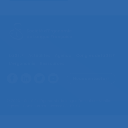
La SELF
Actualités
Agenda
Congrès de la SELF
L’ergonomie
Ressources
Nous contacter
© 2026 – Société d’Ergonomie de Langue Française –
Mentions
légales
– Contenus sous licence CC-BY-SA