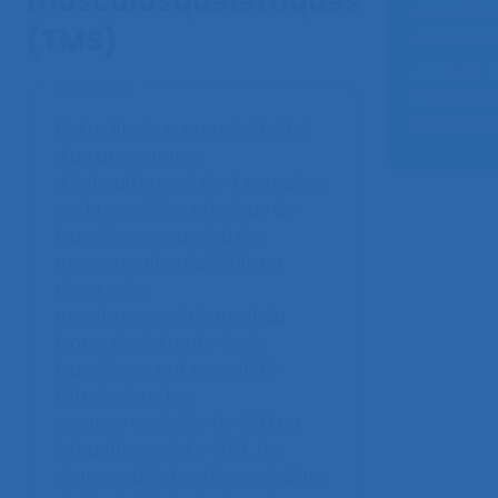
musculosquelettiques
et endur
(TMS)
d’entraî
Auteurs :
Résumé
Malbranq
Scohier M
Cette étude a examiné l’effet
d’un programme
d’échauffement de 4 semaines
sur la condition physique de
travailleurs soumis à des
mouvements répétitifs au
niveau des
membres supérieurs et du
tronc. Cent trente-trois
travailleurs ont complété
l’étude dans les
groupes contrôle (n=63) ou
échauffement (n=70). Les
séances d’échauffement, d’une