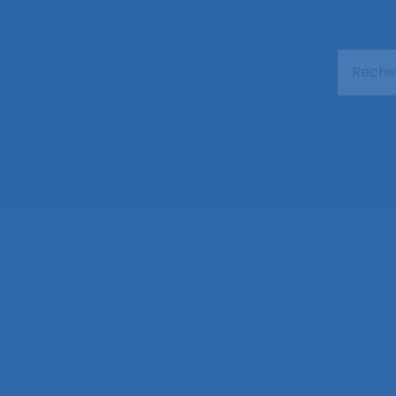
La SELF
Actualités
Ressources
© 2026 – Société d’Ergonomie de Langue Française –
Mentions légales