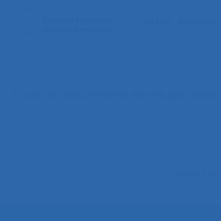
La SELF
Actualités
< Faire une nouvelle recherche documentaire
Tous les documents écrits par Scoh
Draye N., Arnould C., Malbranque M., Morand M., Scohier M
aptitudes physiques et impact potentiel sur les troub
congrès de la SELF, Marseille.
1 résultats c