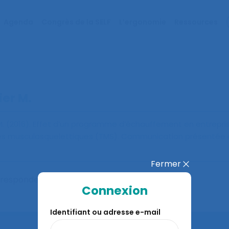
Agenda
Congrès de la SELF
L’ergonomie
Ressources
ier M.
. (2016).
Effet d’un programme d’échauffement en entrepris
les musculosquelettiques (TMS)
. Communication présentée
Fermer
orrespondent à votre recherche
Connexion
Identifiant ou adresse e-mail