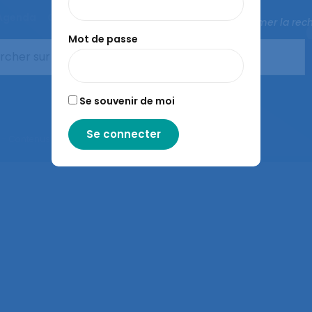
Agenda
Congrès de la SELF
L’ergonomie
Fermer la rec
Mot de passe
Se souvenir de moi
– Contenus sous licence CC-BY-SA