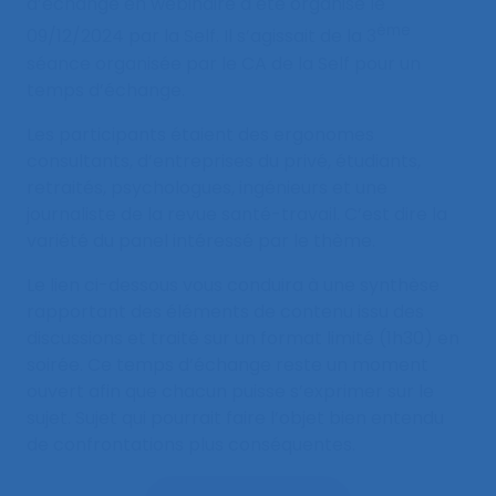
d’échange en webinaire a été organisé le
ème
09/12/2024 par la Self. Il s’agissait de la 3
séance organisée par le CA de la Self pour un
temps d’échange.
Les participants étaient des ergonomes
consultants, d’entreprises du privé, étudiants,
retraités, psychologues, ingénieurs et une
journaliste de la revue santé-travail. C’est dire la
variété du panel intéressé par le thème.
Le lien ci-dessous vous conduira à une synthèse
rapportant des éléments de contenu issu des
discussions et traité sur un format limité (1h30) en
soirée. Ce temps d’échange reste un moment
ouvert afin que chacun puisse s’exprimer sur le
sujet. Sujet qui pourrait faire l’objet bien entendu
de confrontations plus conséquentes.