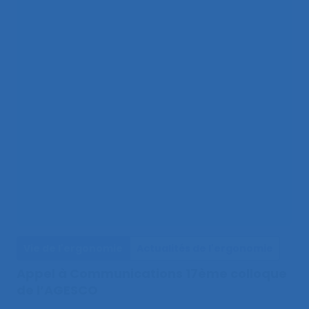
Vie de l'ergonomie
Actualités de l'ergonomie
Appel à Communications 17ème colloque
de l’AGESCO