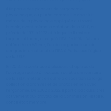
Il fit partie des pionniers de l’ergonomie
physiologique, ou plutôt, comme il le disait lui-
même, de la physiologie appliquée au travail
humain, avant même la création de la SELF, qu’il
présida de 1971 à 1973 et à laquelle il restera
toujours attaché, ainsi qu’à l’IEA. En 1991, il fut, aux
côtés d’Alain Wisner, l’un des organisateurs du
congrès international de l’IEA à Paris, sous l’égide
de la SELF.
En 2013, il a contribué à plusieurs chapitres de
l’ouvrage réalisé à l’occasion du 50e anniversaire
de la SELF, mettant en outre à disposition sa large
collection d’archives et de photos en lien avec
l’ergonomie. De 2002 à 2022, il participait aussi très
activement aux travaux de la Commission Histoire,
dont il était membre.