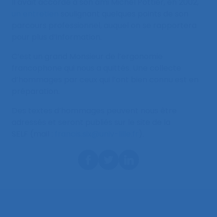
Il avait accordé à son ami Michel Pottier, en 2002,
un entretien
soulignant quelques points de son
parcours professionnel, auquel on se rapportera
pour plus d’information.
C’est un grand Monsieur de l’ergonomie
francophone qui nous a quittés. Une collecte
d’hommages par ceux qui l’ont bien connu est en
préparation.
Des textes d’hommages peuvent nous être
adressés et seront publiés sur le site de la
SELF (mail :
francis.six@univ-lille.fr
).