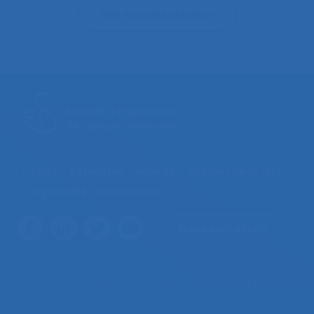
Voir tous les articles
La SELF
Actualités
Agenda
Congrès de la SELF
L’ergonomie
Ressources
Nous contacter
© 2026 – Société d’Ergonomie de Langue Française –
Mentions
légales
– Contenus sous licence CC-BY-SA