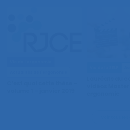
Vie de l'ergonomie
Vie de la SELF
Ac
Actualités de l'ergonomie
Lauréats du c
C’est quoi cette thèse –
vidéos Master
volume 1 – janvier 2019
ergonomie
Voir tous les 