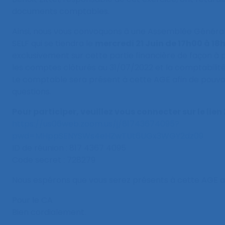
documents comptables.
Ainsi, nous vous convoquons à une Assemblée Générale
SELF qui se tiendra le
mercredi 21 Juin de 17h00 à 1
exclusivement sur cette partie financière de façon à 
les comptes clôturés au 31/07/2022 et la comptabilit
Le comptable sera présent à cette AGE afin de pouvo
questions.
Pour participer, veuillez vous connecter sur le lien
https://us06web.zoom.us/j/81743674095?
pwd=MHppSENYSWs4eHZwTUt6UGx3WGY2dz09
ID de réunion : 817 4367 4095
Code secret : 728279
Nous espérons que vous serez présents à cette AGE a
Pour le CA
Bien cordialement.