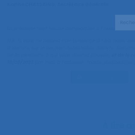
Karine CHASSAING, Secrétaire Générale
La présente tient lieu de convocation à l’Assemblée G
N.B.: si vous ne pouvez être présent.e à l’AG, nous vo
d’inscrire, sur le coupon détachable dans le docume
de la personne à qui vous donnez pouvoir
, et de le 
18/06/2023
par mail à l’adresse :
marie.giudicelli@er
Donner pouvoir
À lire 