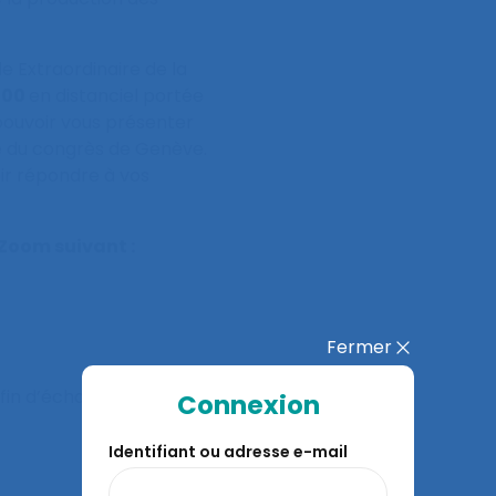
 Extraordinaire de la
8h00
en distanciel portée
pouvoir vous présenter
é du congrès de Genève.
ir répondre à vos
 Zoom suivant :
Fermer
fin d’échanger.
Connexion
Identifiant ou adresse e-mail