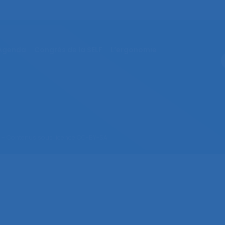
Agenda
Congrès de la SELF
L’ergonomie
– Contenus sous licence CC-BY-SA