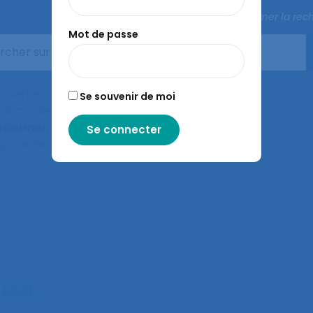
Fermer la rec
Mot de passe
énérale Extraordinaire.
us serions reconnaissant
Se souvenir de moi
nt ci- dessous, le nom
retourner, avant le
gonomie-self.org
aussi…