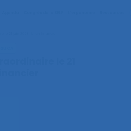
Agenda
Congrès de la SELF
L’ergonomie
Ressources
le 21 juin 2023 : bilan financier
 du CA
aordinaire le 21
financier