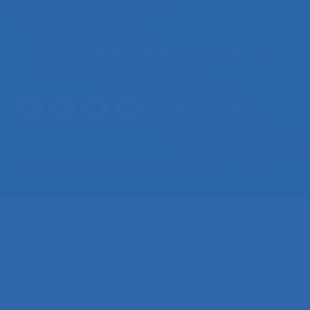
La SELF
Actualités
Agenda
Congrès de la SELF
L’ergonomie
Ressources
Nous contacter
© 2026 – Société d’Ergonomie de Langue Française –
Mentions
légales
– Contenus sous licence CC-BY-SA