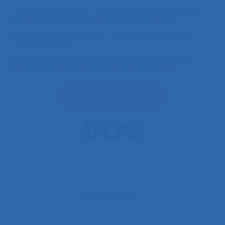
numéro spécial dont on trouvera le sommaire ci-
dessous, et qui s’organise autour de deux
événements marquants : le décès de Jacques
Leplat qui s’est
éteint en avril dernier et les 90 ans de la revue
dont le premier numéro fut publié en 1933.
Plus d’informations
À lire aussi…