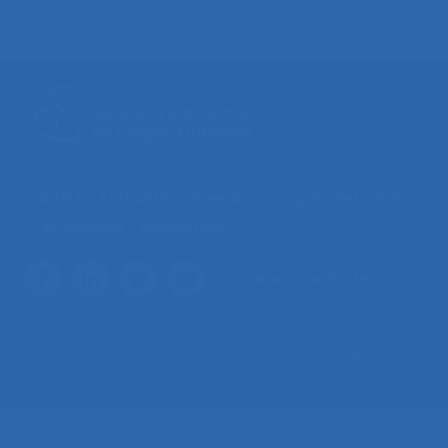
La SELF
Actualités
Agenda
Congrès de la SELF
L’ergonomie
Ressources
Nous contacter
© 2026 – Société d’Ergonomie de Langue Française –
Mentions
légales
– Contenus sous licence CC-BY-SA