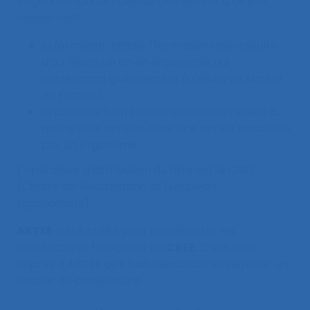
exigences fondatrices qui demeurent à ce jour
concernent :
la formation initiale (formation universitaire
d’au moins un an en ergonomie qui
correspond globalement à celui d’un Master
en France),
la pratique (expérience professionnelle d’au
moins trois années, dont une année encadrée
par un ergonome
L’opérateur d’attribution du titre est le CREE
(
Centre for Registration of European
Ergonomists
).
ARTEE
a été créée pour représenter les
candidatures françaises au
CREE
.
C’est donc
auprès
d’
ARTEE
qu’il faut demander et déposer un
dossier de candidature.