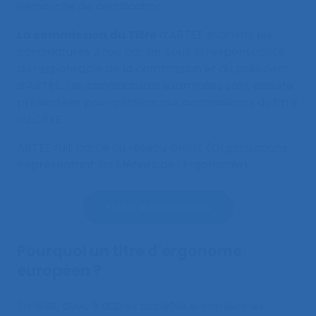
démarche de certification.
La commission du Titre
d’ARTEE examine les
candidatures 2 fois par an, sous la responsabilité
du responsable de la commission et du président
d’ARTEE. Les candidatures examinées sont ensuite
présentées pour décision aux commissions du titre
du CREE.
ARTEE fait partie du réseau
ORME
(Organisations
Représentant les Métiers de l’Ergonomie).
Plus d'informations
Pourquoi un titre d'ergonome
européen ?
En 1994, avec 9 autres sociétés européennes