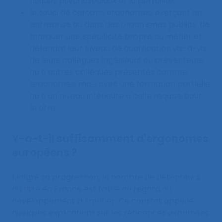
risques psychosociaux et la pénibilité,
le souci de certains ergonomes, exerçant en
entreprise ou dans des organismes publics, de
marquer une spécificité propre au métier et
défendre leur niveau de qualification vis-à-vis
de leurs collègues ingénieurs ou préventeurs,
ou d’autres collègues présentés comme
ergonomes, mais avec une formation partielle
ou d’un niveau inférieure à celle requise pour
le titre.
Y-a-t-il suffisamment d'ergonomes
européens ?
Malgré sa progression, le nombre de détenteurs
du titre en France est faible au regard du
développement du métier. Ce constat appelle
quelques explications sur les réticences exprimées