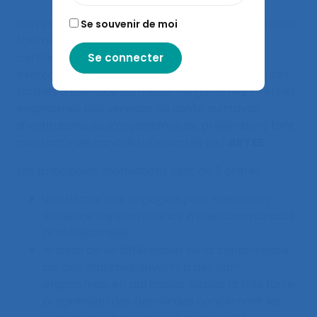
On retrouve beaucoup de consultants (salariés ou
Se souvenir de moi
libéraux), qui ressentent le besoin d’une «
certification qualité ». D’autres ergonomes
exerçant dans tous domaines d’activité et toutes
formes d’exercice du métier (ergonomes internes,
ergonomes des services de santé au travail,
d’institutions ou d’organismes de prévention) font
aussi acte de candidature auprès de l’
ARTEE
.
Les principales motivations sont de 3 ordres :
une démarche
engagée
pour mettre en
évidence l’appartenance à une communauté
professionnelle,
le souci de se différencier de la concurrence
sur des marchés ouverts à des non-
ergonomes, en particulier depuis la très forte
progression des demandes concernant les