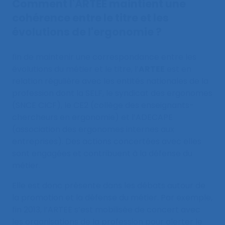
Comment l'ARTEE maintient une
cohérence entre le titre et les
évolutions de l'ergonomie ?
fin de maintenir une correspondance entre les
évolutions du métier et le titre, l’
ARTEE
est en
relation régulière avec les entités nationales de la
profession dont la SELF, le syndicat des ergonomes
(SNCE CICF), le CE2 (collège des enseignants-
chercheurs en ergonomie) et l’ADECAPE
(association des ergonomes internes aux
entreprises). Des actions concertées avec elles
sont engagées et contribuent à la défense du
métier.
Elle est donc présente dans les débats autour de
la promotion et la défense du métier. Par exemple,
fin 2013, l’ARTEE s’est mobilisée de concert avec
les organisations de la profession pour alerter le