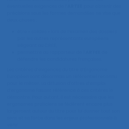
éventuelles exigences de l’
ARTEE
pour obtenir des
précisions sous les formes demandées ne vise que
deux choses :
être « solides » lors de l’examen des dossiers
par les autres représentants européens
siégeant au CREE,
permettre au rapporteur de l’
ARTEE
de
défendre les candidatures françaises.
Les critères d’exigences du titre d’Ergonome
Européen sont désormais un référentiel reconnu
pour le métier. La diffusion d’offres d’emploi
d’ergonome faisant référence à ces critères le
démontre. Pour autant, il est nécessaire que les
ergonomes praticiens se fédèrent encore plus
largement autour du titre pour lui donner tout son
sens et sa force dans les enjeux professionnels à
venir.