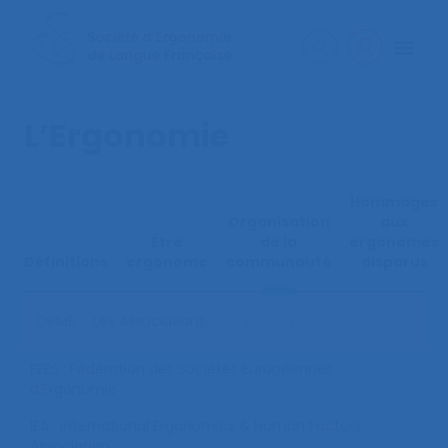
L’Ergonomie
Hommages
Organisation
aux
Être
de la
ergonomes
Définitions
ergonome
communauté
disparus
ORME
Les Associations
Le Réseau
FEES : Fédération des Sociétés Européennes
d’Ergonomie
IEA : International Ergonomics & Human Factors
Association