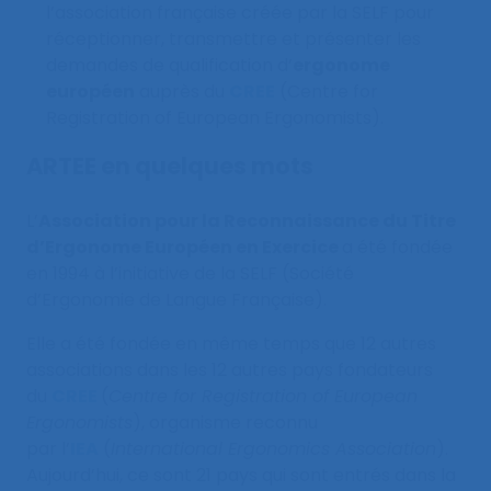
l’association française créée par la SELF pour
réceptionner, transmettre et présenter les
demandes de qualification d’
ergonome
européen
auprès du
CREE
(Centre for
Registration of European Ergonomists).
ARTEE en quelques mots
L’
Association pour la Reconnaissance du Titre
d’Ergonome Européen en Exercice
a été fondée
en 1994 à l’initiative de la SELF (Société
d’Ergonomie de Langue Française).
Elle a été fondée en même temps que 12 autres
associations dans les 12 autres pays fondateurs
du
CREE
(
Centre for Registration of European
Ergonomists
), organisme reconnu
par l’
IEA
(
International Ergonomics Association
).
Aujourd’hui, ce sont 21 pays qui sont entrés dans la