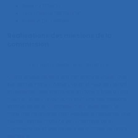
René PATESSON
Jean-Claude SPERANDIO
Annie WEIL-FASSINA
Réalisations des missions de la
commission
Les entretiens, leur analyse
Commencée initialement par Antoine Laville, puis
par Michel Pottier, Annie Drouin et Hugues Monod,
la réalisation des entretiens, en face à face ou par
courriel, et leur publication, sont une des missions
premières de la Commission, qui veille, dans le
choix des personnes interviewées, à respecter une
bonne représentativité de l’ensemble de la
communauté et des personnes proches de notre
discipline.