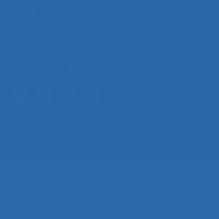
La SELF
Actualités
Agenda
Congrès de la SELF
L’ergonomie
Ressources
Nous contacter
© 2026 – Société d’Ergonomie de Langue Française –
Mentions
légales
– Contenus sous licence CC-BY-SA