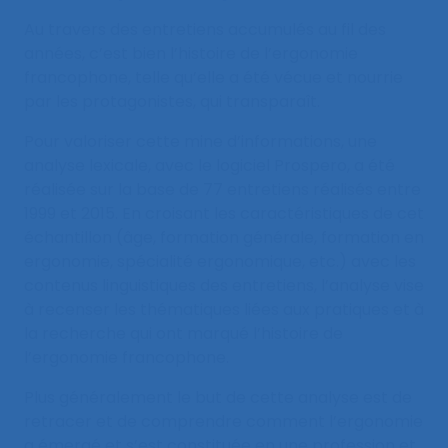
Au travers des entretiens accumulés au fil des
années, c’est bien l’histoire de l’ergonomie
francophone, telle qu’elle a été vécue et nourrie
par les protagonistes, qui transparaît.
Pour valoriser cette mine d’informations, une
analyse lexicale, avec le logiciel Prospero, a été
réalisée sur la base de 77 entretiens réalisés entre
1999 et 2015. En croisant les caractéristiques de cet
échantillon (âge, formation générale, formation en
ergonomie, spécialité ergonomique, etc.) avec les
contenus linguistiques des entretiens, l’analyse vise
à recenser les thématiques liées aux pratiques et à
la recherche qui ont marqué l’histoire de
l’ergonomie francophone.
Plus généralement le but de cette analyse est de
retracer et de comprendre comment l’ergonomie
a émergé et s’est constituée en une profession et