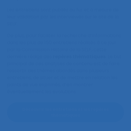
Les entretiens sont publiés au fur et à mesure de
leur validation par les interviewés sur le site de la
SELF.
De plus, pour faciliter la recherche d’informations
dans les plus de 150 entretiens réalisés à ce jour
par la Commission Histoire de la SELF, cette
dernière rédige des
repères thématiques
. Le but
principal de ces analyses de contenu est de faire
ressortir des thèmes abordés dans plusieurs
entretiens, de situer et de mettre en relation les
points de vue exprimés, d’en montrer
éventuellement les évolutions.
Découvrir les entretiens et les repères
thématiques