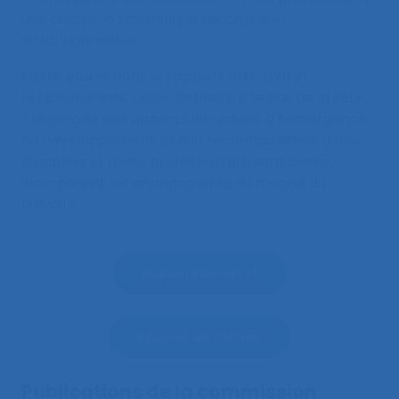
une discipline scientifique reconnue et
institutionnalisée.
Cette étude, dont le
rapport intégral
et
le
résumé
sont consultables sur le site de la SELF,
« témoigne des apports individuels à l’émergence,
au développement et à la reconnaissance d’une
discipline et d’une profession qui, sans cesse,
incorporent les changements du monde du
travail ».
Rapport complet
Résumé de l'étude
Publications de la commission