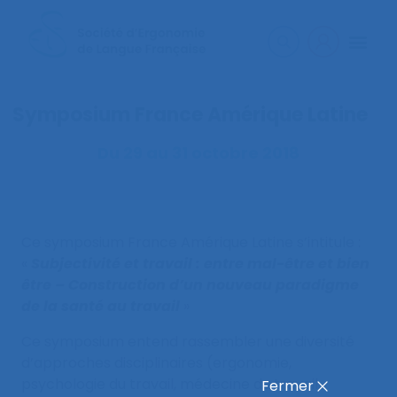
Symposium France Amérique Latine
Du 29 au 31 octobre 2018
Ce symposium France Amérique Latine s’intitule :
«
Subjectivité et travail : entre mal-être et bien
être – Construction d’un nouveau paradigme
de la santé au travail
»
Ce symposium entend rassembler une diversité
d’approches disciplinaires (ergonomie,
psychologie du travail, médecine du travail,
Fermer