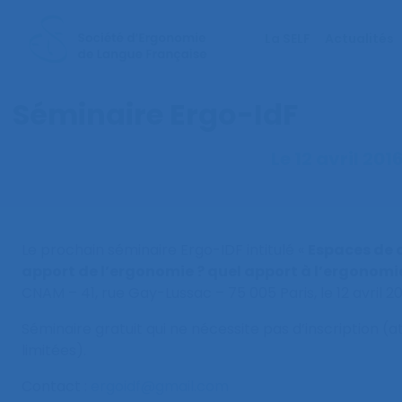
La SELF
Actualités
Séminaire Ergo-IdF
Le 12 avril 201
Le prochain séminaire Ergo-IDF intitulé «
Espaces de d
apport de l’ergonomie ? quel apport à l’ergonomi
CNAM – 41, rue Gay-Lussac – 75 005 Paris, le 12 avril 20
Séminaire gratuit qui ne nécessite pas d’inscription (a
limitées).
Contact :
ergoidf@gmail.com