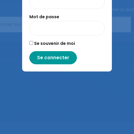
les en ligne sur le site
Fermer la rec
Mot de passe
Se souvenir de moi
Agenda
Congrès de la SELF
L’ergonomie
– Contenus sous licence CC-BY-SA