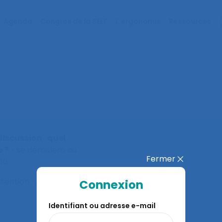
Agenda
Congrès de la SELF
L’ergonomie
Ressources
6
iscussion : quel
e ?
» se déroulera au
Fermer
16.
ttention : places
Connexion
Identifiant ou adresse e-mail