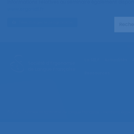
Informations relatives au séminaire également disponib
www.ergo-idf.fr
Télécharger le programme
La SELF
Actualités
Ressources
© 2026 – Société d’Ergonomie de Langue Française –
Mentions légales