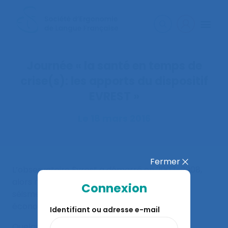
Journée « la santé en temps de
crise(s): les apports du dispositif
EVREST »
Le 18 mars 2016
Fermer
L’observatoire Evrest a démarré en 2007-2008,
alors même que prenaient de l’ampleur les
Connexion
séismes financiers, puis leurs contrecoups
économiques.
Identifiant ou adresse e-mail
Quelques années plus tard, la base nationale