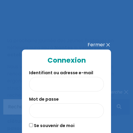
La prochaine journée des Jeunes Pratiques en
Fermer
Réflexion aura lieu à
Nantes
le
vendredi 6
octobre 2023
de 9h à 17h30 !
Connexion
Nous vous proposons une nouvelle journée de
Identifiant ou adresse e-mail
rencontres qui réunira de jeunes praticiens en
ergonomie pratiquant dans une diversité de
structures (interne, SST, cabinet de conseil,
Fermer la recherche
recherche, etc.) et désirant échanger sur leur
Mot de passe
pratique afin de l’enrichir.
Le thème abordé sera :
« La fin d’intervention :
clôturer, accompagner et évaluer son
Se souvenir de moi
passage au sein de la structure »