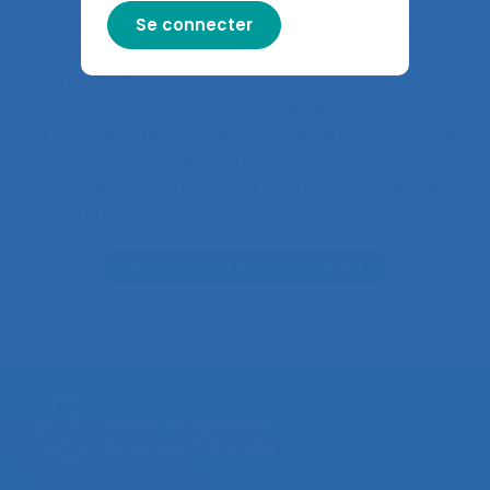
Quand l’intervention de l’ergonome se termine-t-
elle ? Comment construire la fin de son
intervention ?
Comment l’ergonome accompagne-t-il la mise
en place des pistes de préconisations ? Comment
prévoit-il l’après intervention ?
Qu’évalue-t-on/il dans son intervention ? Pour qui
et comment ?
Formulaire d’inscription