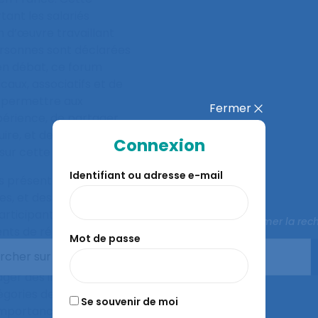
tant les salariés
n d’œuvre travaillant
personnes sont déclarées
en débat, ce forum
caux, associatifs et de
de permettre aux
Fermer
périence, de partager
uire, et de formaliser
Connexion
ur cette question.
Identifiant ou adresse e-mail
s présentations
s, et des discussions en
articipants pourront
Fermer la rec
ts de référence sur le
Mot de passe
ger des informations
égories de salariés
Se souvenir de moi
’importance de la prise