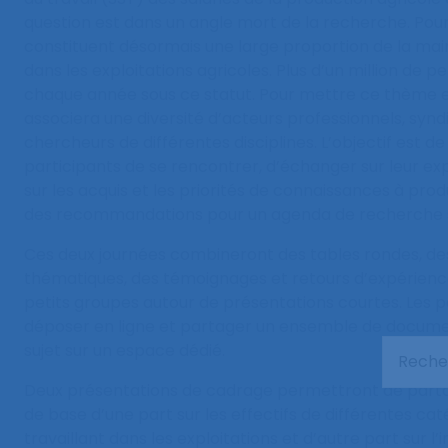
question est dans un angle mort de la recherche. Pour
constituent désormais une large proportion de la mai
dans les exploitations agricoles. Plus d’un million de 
chaque année sous ce statut. Pour mettre ce thème 
associera une diversité d’acteurs professionnels, syndi
chercheurs de différentes disciplines. L’objectif est 
participants de se rencontrer, d’échanger sur leur ex
sur les acquis et les priorités de connaissances à prod
des recommandations pour un agenda de recherche s
Ces deux journées combineront des tables rondes, de
thématiques, des témoignages et retours d’expérience
petits groupes autour de présentations courtes. Les p
déposer en ligne et partager un ensemble de documen
sujet sur un espace dédié.
Deux présentations de cadrage permettront de parta
de base d’une part sur les effectifs de différentes cat
travaillant dans les exploitations et d’autre part sur l