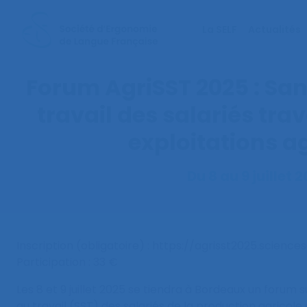
La SELF
Actualités
Forum AgriSST 2025 : San
travail des salariés trav
exploitations a
Du 8 au 9 juillet 
Inscription (obligatoire) : https://agrisst2025.science
Participation : 33 €
Les 8 et 9 juillet 2025 se tiendra à Bordeaux un forum s
au travail (SST) des salariés de la production agricole