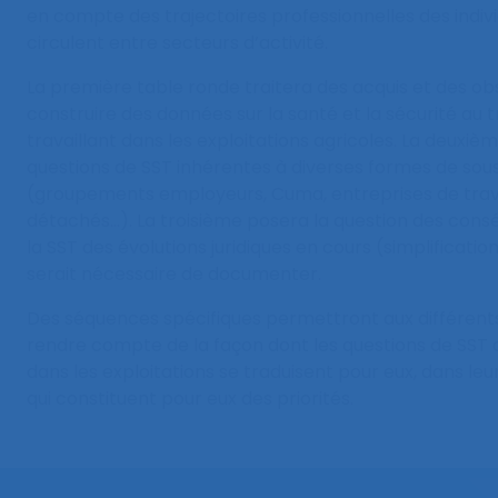
en compte des trajectoires professionnelles des indiv
circulent entre secteurs d’activité.
La première table ronde traitera des acquis et des o
construire des données sur la santé et la sécurité au tr
travaillant dans les exploitations agricoles. La deuxi
questions de SST inhérentes à diverses formes de sou
(groupements employeurs, Cuma, entreprises de trava
détachés…). La troisième posera la question des cons
la SST des évolutions juridiques en cours (simplification
serait nécessaire de documenter.
Des séquences spécifiques permettront aux différent
rendre compte de la façon dont les questions de SST de
dans les exploitations se traduisent pour eux, dans leur
qui constituent pour eux des priorités.