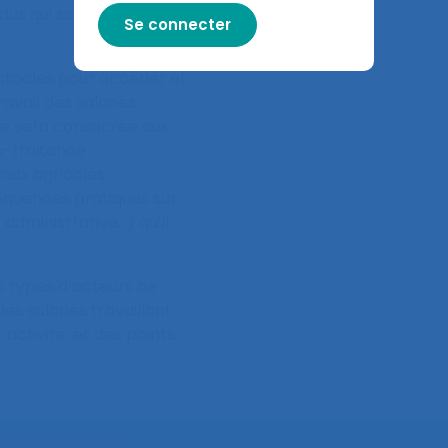
idus qui souvent
bstacles pour accéder et
avail des salariés
ème sera consacrée aux
s-traitance
ux agricoles,
équences pratiques sur
 administrative…) qu’il
s types d’acteurs de
s salariés travaillant
 activité, et des points