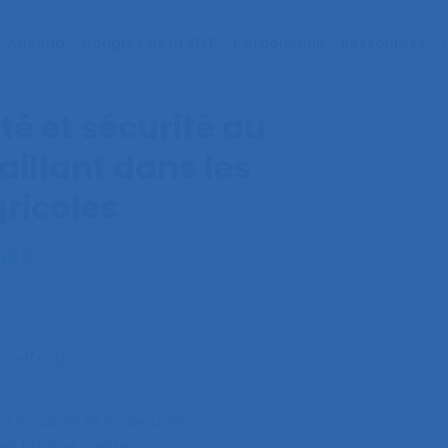
Agenda
Congrès de la SELF
L’ergonomie
Ressources
té et sécurité au
aillant dans les
gricoles
2025
sconf.org
ur la santé et la sécurité
 en France. Cette