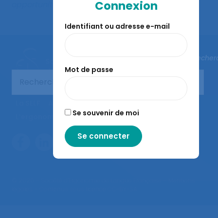
Connexion
opportunites-et-menaces.html
Identifiant ou adresse e-mail
Fermer la recher
Mot de passe
La SELF
Actualités
Agenda
Congrès de la SELF
Se souvenir de moi
L’ergonomie
Ressources
Nous contacter
© 2026 – Société d’Ergonomie de Langue Française –
Mentions
légales
– Contenus sous licence CC-BY-SA