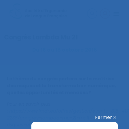
Congrès Lambda Mu 21
Du 16 au 18 octobre 2018
Le thème du congrès portera sur la maîtrise
des risques et la transformation numérique,
quelles opportunités et menaces ?
Pour en savoir plus
:
https://www.imdr.eu/offres/gestion/events_818_4
Fermer
2238/congres-lambda-mu-21-maitrise-des-
risques-et-transformation-numerique-