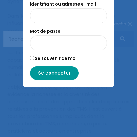
dynamique d’apparition des TMS.
Identifiant ou adresse e-mail
Dans le même temps, ces mutations ont une
influence sur les pratiques des chercheurs et des
Fermer la recherche
professionnels de terrain. Les métiers de la
Mot de passe
prévention et les profils d’acteurs évoluent. Ces
changements, associés à l’utilisation des
technologies émergentes, accroissent les
Se souvenir de moi
capacités de collecte et d’analyse de l’activité
humaine, tout en redéfinissant les modes de
collaboration et les méthodes d’intervention.
L’objectif de ce congrès est de mettre en
évidence la richesse et la diversité des
connaissances et des approches pluridisciplinaires
relatives à la prévention des TMS. Il est ouvert à
tous les professionnels impliqués dans la
prévention des TMS, chercheurs, experts,
praticiens et acteurs en entreprise.