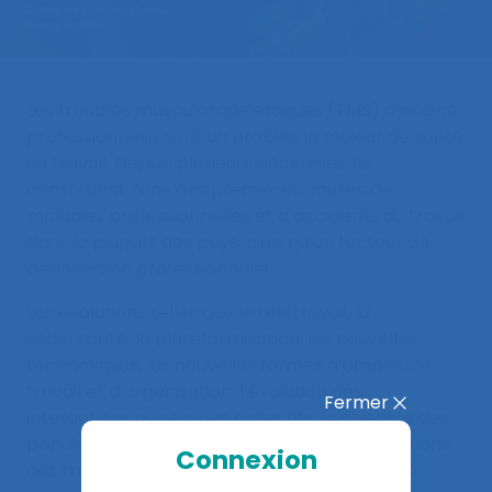
Les troubles musculosquelettiques (TMS) d’origine
professionnelle sont un problème majeur de santé
au travail. Depuis plusieurs décennies, ils
constituent l’une des premières causes de
maladies professionnelles et d’accidents du travail
dans la plupart des pays, ainsi qu’un facteur de
désinsertion professionnelle.
Les évolutions telles que le télétravail, la
sédentarité, la plateformisation, les nouvelles
technologies, les nouvelles formes d’emploi, de
travail et d’organisation, l’évolution des
Fermer
interactions au sein des collectifs, la diversité des
populations au travail et les nouvelles aspirations
Connexion
des travailleurs ne cessent de reconfigurer la