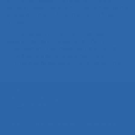
en articulant plusieurs échelles (le local et le
global, la subjectivité et le commun, le court terme
et le long terme, « la fin du mois » et « la fin du
monde »…).
Ce colloque est l’occasion de croiser des
expériences des participants, de réfléchir
collectivement à des modalités d’action et de
contribuer ainsi au développement d’une
communauté de pensée et d’action soutenante.
La SELF
Actualités
Agenda
Congrès de la SELF
L’ergonomie
Ressources