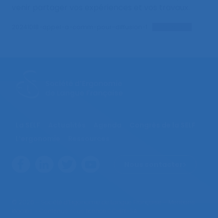
venir partager vos expériences et vos travaux.
20241018-appel-a-comm-pour-diffusion-1
Télécharger
La SELF
Actualités
Agenda
Congrès de la SELF
L’ergonomie
Ressources
Nous contacter
© 2026 – Société d’Ergonomie de Langue Française –
Mentions
légales
– Contenus sous licence CC-BY-SA