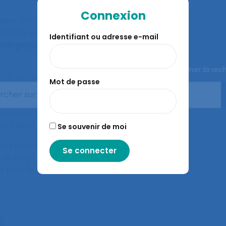
Connexion
eaux INP vous propose
e thème
« La formation
Identifiant ou adresse e-mail
 pédagogique devient
Fermer la rec
» et formation,
Mot de passe
pement de nos pratiques
eut constituer une
ourd’hui la formation
urs de la conception ?
Se souvenir de moi
eils et échecs
à de longs temps de
é pour le