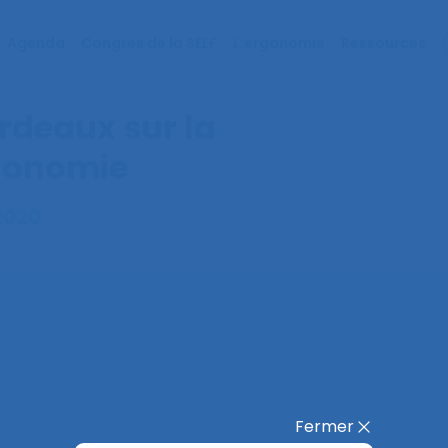
Agenda
Congrès de la SELF
L’ergonomie
Ressources
rdeaux sur la
rgonomie
2020
Fermer