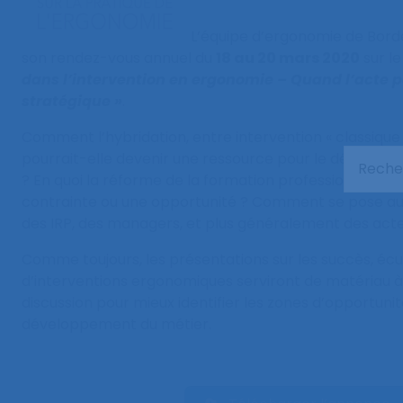
L’équipe d’ergonomie de Bord
son rendez-vous annuel du
18 au 20 mars 2020
sur l
dans l’intervention en ergonomie – Quand l’acte
stratégique »
.
Comment l’hybridation, entre intervention « classique 
pourrait-elle devenir une ressource pour le dévelop
? En quoi la réforme de la formation professionnelle p
contrainte ou une opportunité ? Comment se pose auj
des IRP, des managers, et plus généralement des acte
Comme toujours, les présentations sur les succès, écu
d’interventions ergonomiques serviront de matériau 
discussion pour mieux identifier les zones d’opportunit
développement du métier.