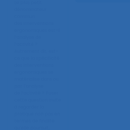
Le plus petit
dénominateur
commun
des interventions
ergonomiques est-il
l’analyse de
l’activité ?
Autrement dit, est-
ce que la spécificité
des interventions
ergonomiques se
matérialise dans ou
par l’analyse
de l’activité ? Poser
cette question invite
à regarder la
pratique non pas en
termes de finalité
qu’elle poursuit,