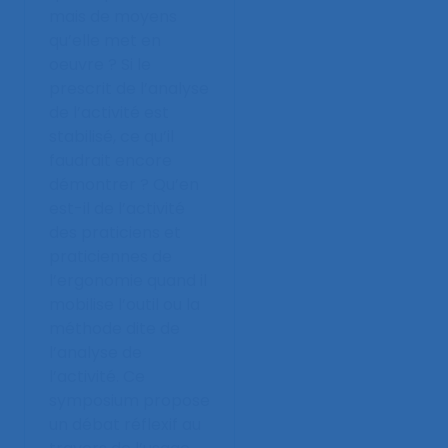
mais de moyens
qu’elle met en
oeuvre ? Si le
prescrit de l’analyse
de l’activité est
stabilisé, ce qu’il
faudrait encore
démontrer ? Qu’en
est-il de l’activité
des praticiens et
praticiennes de
l’ergonomie quand il
mobilise l’outil ou la
méthode dite de
l’analyse de
l’activité. Ce
symposium propose
un débat réflexif au