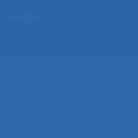
Nous contacter
© 2026 – Société d’Ergonomie de Langue Française –
Mentions
légales
– Contenus sous licence CC-BY-SA