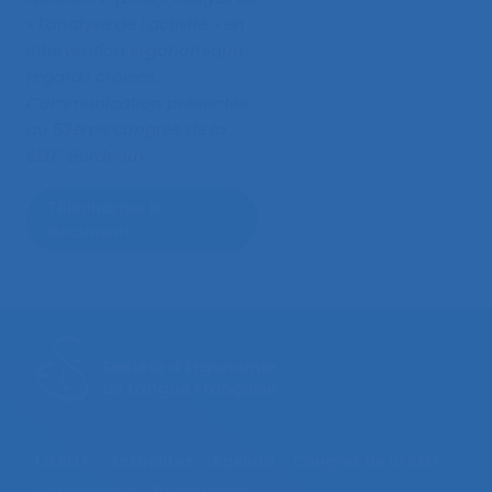
« l’analyse de l’activité » en
intervention ergonomique :
regards croisés
.
Communication présentée
au 53ème congrès de la
SELF, Bordeaux.
Télécharger le
document
La SELF
Actualités
Agenda
Congrès de la SELF
L’ergonomie
Ressources