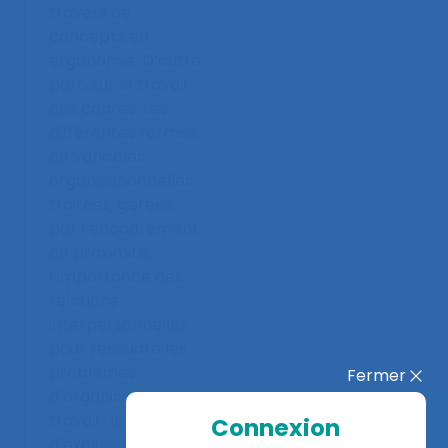
travers de
concepts en
ergonomie. D’autre
part, sur le travail
des cadres. Les
différentes formes
de variables
organisationnelles
traitées, gérées
par l’encadrement
de proximité,
l’importance des
relations
interpersonnelles
pour résoudre les
problèmes
Fermer
d’organisation du
travail ; le risque
Connexion
d’exclusion dans