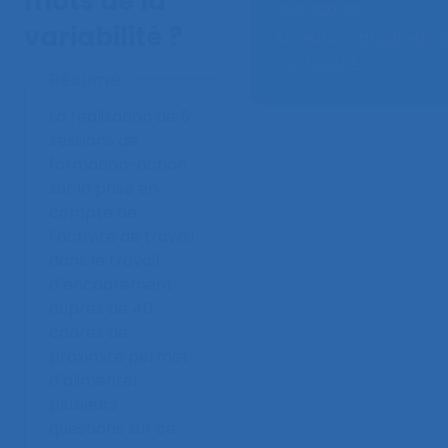
mots de la
des cadres
variabilité ?
Auteurs :
Carballeda G
Garrigou A.
Résumé
La réalisation de 5
sessions de
formation-action
sur la prise en
compte de
l’activité de travail
dans le travail
d’encadrement
auprès de 40
cadres de
proximité permet
d’alimenter
plusieurs
questions sur ce