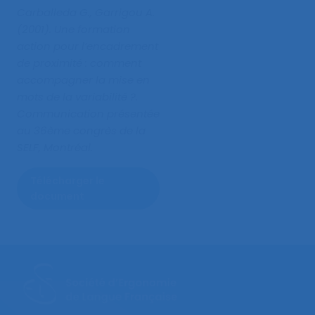
Carballeda G., Garrigou A.
(2001).
Une formation
action pour l’encadrement
de proximité : comment
accompagner la mise en
mots de la variabilité ?
.
Communication présentée
au 36ème congrès de la
SELF, Montréal.
Télécharger le
document