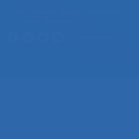
La SELF
Actualités
Agenda
Congrès de la SELF
L’ergonomie
Ressources
Nous contacter
© 2026 – Société d’Ergonomie de Langue Française –
Mentions
légales
– Contenus sous licence CC-BY-SA