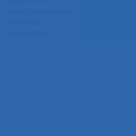
approche
Travail de santé
écosystémique
Auteurs :
Rémery V.,
Laquerre M.E.,
Tessie
face aux
M.C.,
Rollin F.,
Poisson
inégalités
Résumé
La proche aidance
constitue un enjeu
sociopolitique
majeur, en raison de
son rôle central dans
le soutien aux
personnes en perte
d’autonomie.
Pourtant, ce travail
demeure largement
invisibilisé, générant