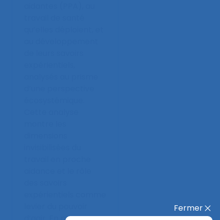
aidantes (PPA), au
travail de santé
qu’elles déploient, et
au développement
de leurs savoirs
expérientiels,
analysés au prisme
d’une perspective
écosystémique.
Cette analyse
montre les
dimensions
invisibilisées du
travail en proche
aidance et le rôle
des savoirs
expérientiels comme
levier du pouvoir
Fermer
d’agir. En prenant