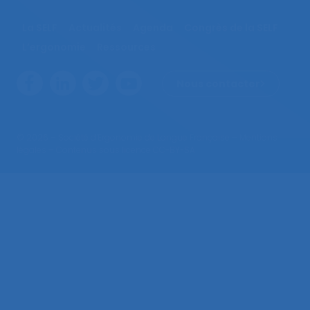
La SELF
Actualités
Agenda
Congrès de la SELF
L’ergonomie
Ressources
Nous contacter
© 2026 – Société d’Ergonomie de Langue Française –
Mentions
légales
– Contenus sous licence CC-BY-SA