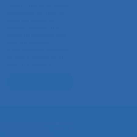
(2025).
Trajectoires, savoirs
expérientiels et travail de
santé des personnes
proches aidantes : une
approche écosystémique
face aux inégalités
.
Communication présentée
au 58ème congrès de la
SELF, Paris Nanterre.
Télécharger le
document