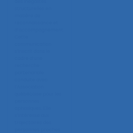
des inégalités
structurelles en
matière de
reconnaissance et
d’accompagnement.
Cette
communication
s’inscrit dans le
cadre d’une
recherche
partenariale
conduite avec
l’Association
québécoise pour les
personnes
aphasiques. Elle
s’intéresse aux
trajectoires des
personnes proches