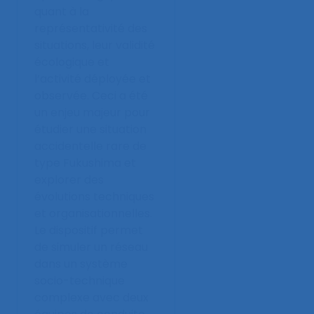
quant à la
représentativité des
situations, leur validité
écologique et
l’activité déployée et
observée. Ceci a été
un enjeu majeur pour
étudier une situation
accidentelle rare de
type Fukushima et
explorer des
évolutions techniques
et organisationnelles.
Le dispositif permet
de simuler un réseau
dans un système
socio-technique
complexe avec deux