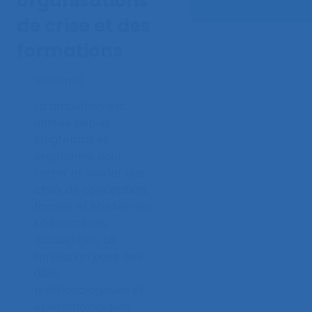
organisations
de crise et des
formations
Résumé
La simulation est
utilisée depuis
longtemps en
ergonomie pour
tester et valider des
choix de conception,
former et étudier des
phénomènes
accidentels. La
simulation pose des
défis
méthodologiques et
épistémologiques