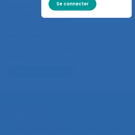
De La Garza C. (2022).
Simuler
des situations extrêmes, un
défi méthodologique pour
concevoir des organisations
de crise et des formations
.
Communication présentée
au 56ème congrès de la SELF,
Genève.
Télécharger le document
La SELF
Actualités
Agenda
Congrès de la SELF