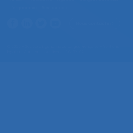
L’ergonomie
Ressources
Nous contacter
© 2026 – Société d’Ergonomie de Langue Française –
Mentions
légales
– Contenus sous licence CC-BY-SA