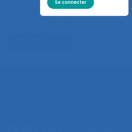
professionnelles
.
Communication présentée
au 56ème congrès de la SELF,
Genève.
Télécharger le
document
La SELF
Actualités
Agenda
Congrès de la SELF
L’ergonomie
Ressources
Nous contacter