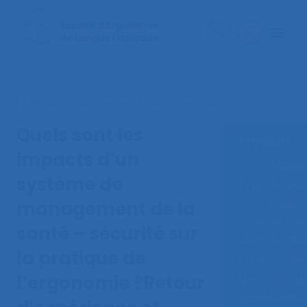
< Retourner à la recherche documentaire
Quels sont les
Attributs
impacts d’un
Lieux :
Marsei
système de
Type de sess
thématique
management de la
Type de com
santé – sécurité sur
Communicati
la pratique de
Année :
2016
l’ergonomie ?Retour
Mots-clé :
No
OHSAS,
Syst