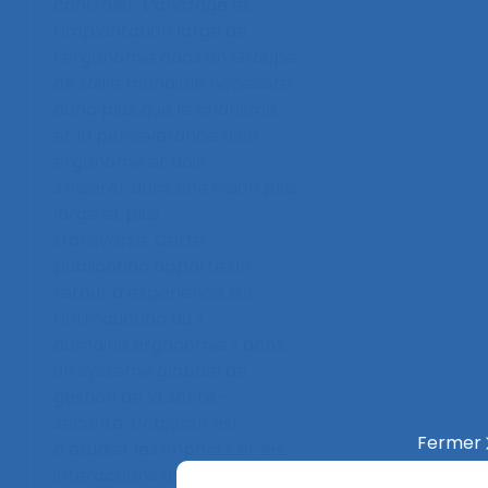
contrôler. L’ancrage et
l’implantation large de
l’ergonomie dans un Groupe
de taille mondiale nécessite
donc plus que le charisme
et la persévérance d’un
ergonome et dois
s’insérer dans une vision plus
large et plus
transverse. Cette
publication apporte un
retour d’expérience sur
l’introduction du «
domaine ergonomie » dans
un système globale de
gestion de la santé-
sécurité. L’objectif est
Fermer
d’étudier les impacts et les
interactions d’une pratique