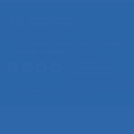
La SELF
Actualités
Agenda
Congrès de la SELF
L’ergonomie
Ressources
Nous contacter
© 2026 – Société d’Ergonomie de Langue Française –
Mentions
légales
– Contenus sous licence CC-BY-SA