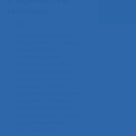
d’expérience et
managemen
réflexions.
Auteur :
Lafo
Résumé
La diversité des formes
d’intervention tant dans les
moyens que dans
ses réponses reste
difficilement compatible
avec un monde industriel
souvent très normé. La
perception même d’un
risque santé, décrit comme
«éloigné» et «probable»,
la pluri-factorialité des
causes,accentuent l’image
d’un domaine difficile à
gérer ,planifier et