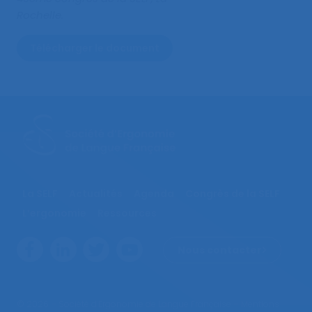
Rochelle.
Télécharger le document
La SELF
Actualités
Agenda
Congrès de la SELF
L’ergonomie
Ressources
Nous contacter
© 2026 – Société d’Ergonomie de Langue Française –
Mentions