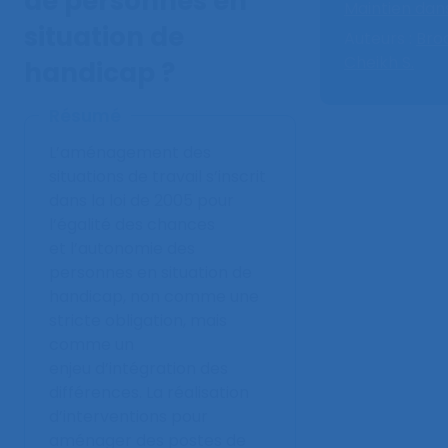
de personnes en
Maintien dans
situation de
Auteurs :
Bro
Cheikh S.
handicap ?
Résumé
L’aménagement des
situations de travail s’inscrit
dans la loi de 2005 pour
l’égalité des chances
et l’autonomie des
personnes en situation de
handicap, non comme une
stricte obligation, mais
comme un
enjeu d’intégration des
différences. La réalisation
d’interventions pour
aménager des postes de