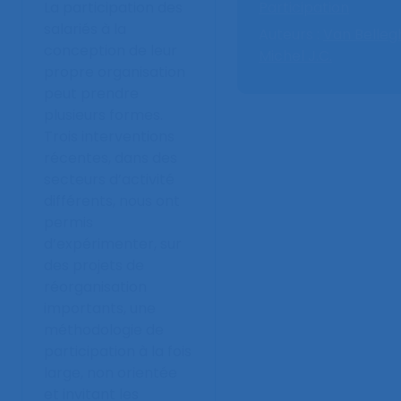
La participation des
Participation
salariés à la
Auteurs :
Van Belleg
conception de leur
Michel J.C.
propre organisation
peut prendre
plusieurs formes.
Trois interventions
récentes, dans des
secteurs d’activité
différents, nous ont
permis
d’expérimenter, sur
des projets de
réorganisation
importants, une
méthodologie de
participation à la fois
large, non orientée
et invitant les