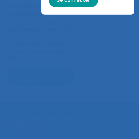
Van Belleghem L., Michel J.C.
(2022).
Quand la
participation soutient la
coopération comme modèle
organisationnel
.
Communication présentée
au 56ème congrès de la
SELF, Genève.
Télécharger le
document