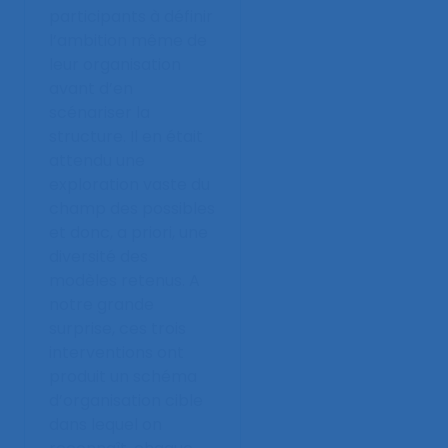
participants à définir
l’ambition même de
leur organisation
avant d’en
scénariser la
structure. Il en était
attendu une
exploration vaste du
champ des possibles
et donc, a priori, une
diversité des
modèles retenus. A
notre grande
surprise, ces trois
interventions ont
produit un schéma
d’organisation cible
dans lequel on