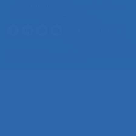
La SELF
Actualités
Agenda
Congrès de la SELF
L’ergonomie
Ressources
Nous contacter
© 2026 – Société d’Ergonomie de Langue Française –
Mentions
légales
– Contenus sous licence CC-BY-SA