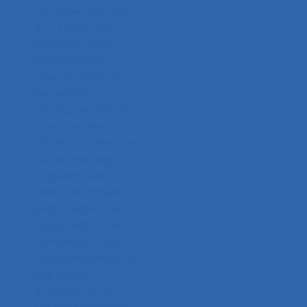
retrouver les voies
d’un travail en
commun. Nous
analysons des
interventions dans
de petites
structures dont la
direction vient
d’être confiée à de
jeunes managers
dirigeant avec une
vision rationnelle,
gestionnaire, de
l’organisation, en
comparant leurs
représentations et
leur mode
d’approche du