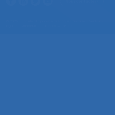
Nous contacter
© 2026 – Société d’Ergonomie de Langue Française –
Mentions
légales
– Contenus sous licence CC-BY-SA