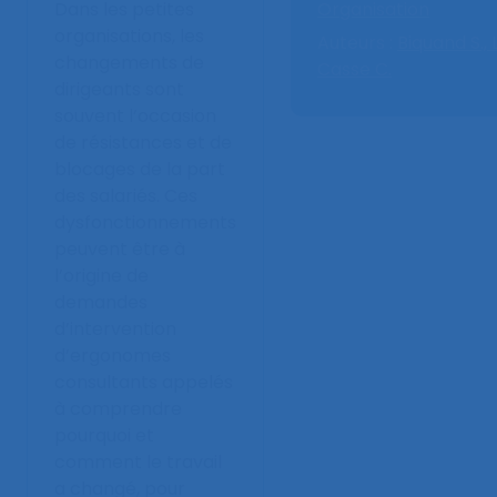
Dans les petites
Organisation
organisations, les
Auteurs :
Biquand S.,
changements de
Casse C.
dirigeants sont
souvent l’occasion
de résistances et de
blocages de la part
des salariés. Ces
dysfonctionnements
peuvent être à
l’origine de
demandes
d’intervention
d’ergonomes
consultants appelés
à comprendre
pourquoi et
comment le travail
a changé, pour