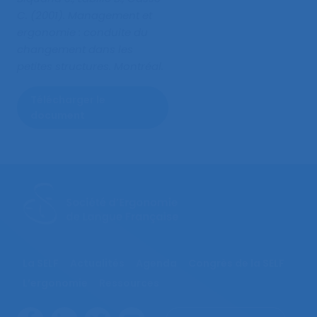
C. (2001).
Management et
ergonomie : conduite du
changement dans les
petites structures
. Montréal.
Télécharger le
document
La SELF
Actualités
Agenda
Congrès de la SELF
L’ergonomie
Ressources