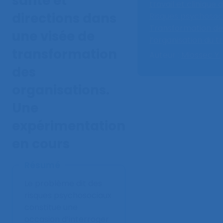
santé et
travail et clinique d
directions dans
Risques psychosoc
Transformation de
une visée de
l’organisation du tr
transformation
Auteur :
Miossec Y.
des
organisations.
Une
expérimentation
en cours
Résumé
Le problème dit des
risques psychosociaux
constitue une
occasion d’interroger