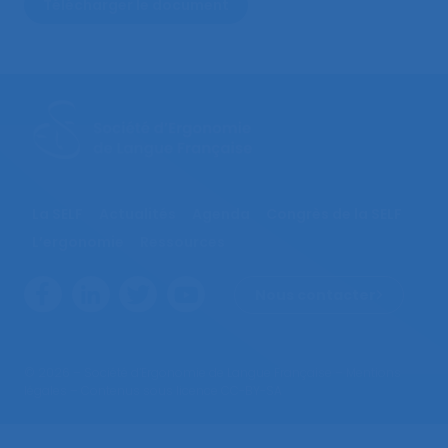
Télécharger le document
La SELF
Actualités
Agenda
Congrès de la SELF
L’ergonomie
Ressources
Nous contacter
© 2026 – Société d’Ergonomie de Langue Française –
Mentions
légales
– Contenus sous licence CC-BY-SA