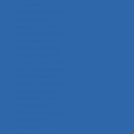
les modèles
d’actions en santé au
travail. En nous
appuyant sur une
intervention en cours,
nous soutiendrons
dans ce papier que
le centre de gravité
de l’action consiste à
ouvrir simultanément
dans l’entreprise
plusieurs chantiers de
travail inter reliés
dans lesquels les
professionnels, les
acteurs de la santé au
travail et les
directions