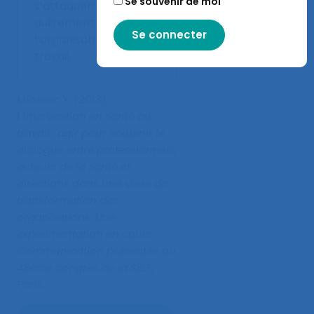
Se souvenir de moi
s’attaquent
autrement à
l’organisation du
travail.
Miossec Y. (2013).
L’intervention en santé au
travail : agir pour soutenir le
dialogue entre professionnels,
acteurs de la santé et
directions dans une visée de
transformation des
organisations. Une
expérimentation en cours
.
Communication présentée au
48ème congrès de la SELF,
Paris.