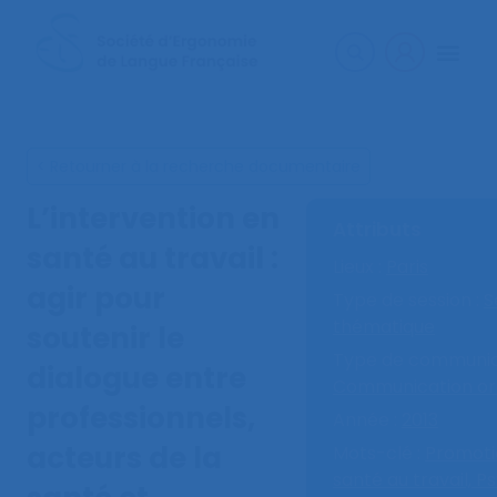
< Retourner à la recherche documentaire
L’intervention en
Attributs
santé au travail :
Lieux :
Paris
agir pour
Type de session :
S
thématique
soutenir le
Type de communica
dialogue entre
Communication or
professionnels,
Année :
2013
acteurs de la
Mots-clé :
Promoti
santé au travail,
Ps