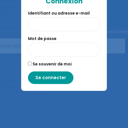
Connexion
he explore le concept
Résilience organisati
ationnelle. Elle s’inscrit
Auteurs :
Triplet S.V.,
Identifiant ou adresse e-mail
e confrontée à la réalité
Leduc S.
handicapés issu du
 centrale nucléaire (2010).
Fermer la rec
erosité de l’activité des
Mot de passe
ux yeux des usagers et des
ntégrant de nombreuses
rer le rôle du facteur
et sous turbulences.
Se souvenir de moi
e Organisationnelle et
s l’accompagnement d’un
on présentée au 47ème