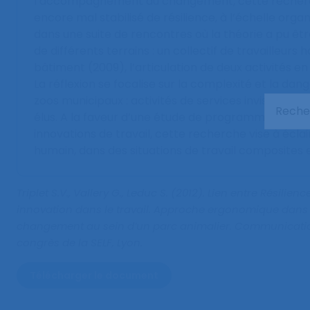
l’accompagnement au changement, cette recherc
encore mal stabilisé de résilience, à l’échelle organis
dans une suite de rencontres où la théorie a pu êtr
de différents terrains : un collectif de travailleurs 
bâtiment (2009), l’articulation de deux activités en
La réflexion se focalise sur la complexité et la dang
zoos municipaux : activités de services invisibles a
élus. A la faveur d’une étude de programmation i
innovations de travail, cette recherche vise à éclai
humain, dans des situations de travail composites 
Triplet S.V., Vallery G., Leduc S. (2012).
Lien entre Résilienc
innovation dans le travail. Approche ergonomique dan
changement au sein d’un parc animalier
. Communicati
congrès de la SELF, Lyon.
Télécharger le document