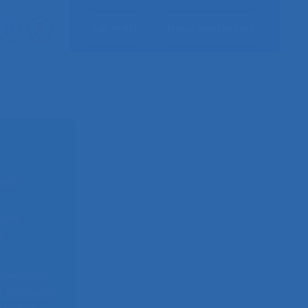
Adhérer
Nous contacter
sion
on :
e
gnement
 animalier,