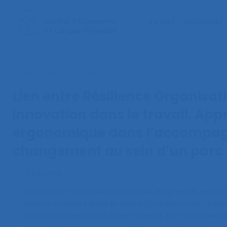
La SELF
Actualités
< Retourner à la recherche documentaire
Lien entre Résilience Organisat
innovation dans le travail. Ap
ergonomique dans l’accompa
changement au sein d’un parc 
Résumé
Cette communication présente les premières app
action en cours dans le cadre d’un doctorat, réali
des parcs animaliers intra-urbains. Par l’analyse de