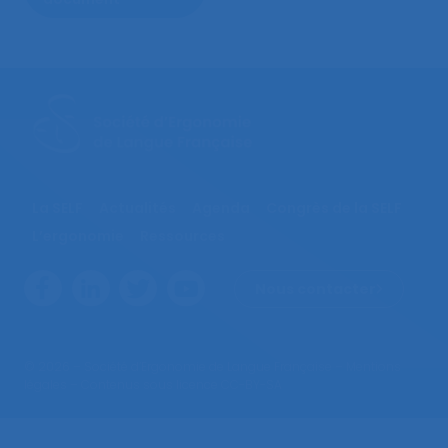
La SELF
Actualités
Agenda
Congrès de la SELF
L’ergonomie
Ressources
Nous contacter
© 2026 – Société d’Ergonomie de Langue Française –
Mentions
légales
– Contenus sous licence CC-BY-SA