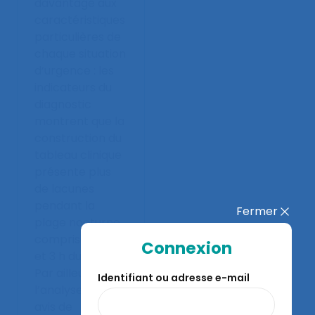
davantage aux
caractéristiques
particulières de
chaque situation
d’urgence : les
indicateurs du
diagnostic
montrent que la
construction du
tableau clinique
présente plus
de lacunes
pendant la
Fermer
plage nocturne
comprise entre 1
Connexion
et 3 h du matin.
Par ailleurs,
Identifiant ou adresse e-mail
l’analyse des
avis de