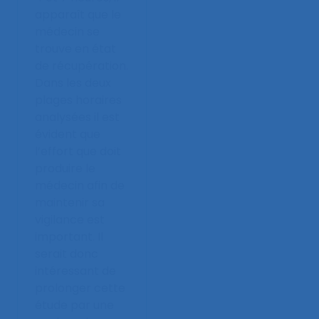
apparaît que le
médecin se
trouve en état
de récupération.
Dans les deux
plages horaires
analysées il est
évident que
l’effort que doit
produire le
médecin afin de
maintenir sa
vigilance est
important. Il
serait donc
intéressant de
prolonger cette
étude par une