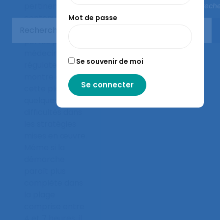
pertinence du
Fermer la rech
contenu des
Mot de passe
énonciations
portés par des
médecins
Se souvenir de moi
régulateurs,
montre dans
cette plage,
quelques
difficultés dans
les stratégies
mises en œuvre.
Même si la
démarche
paraît plus
complète dans
la plage
comprise entre
4 et 7 heures, il