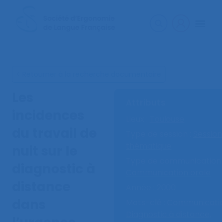
< Retourner à la recherche documentaire
Les
Attributs
incidences
Lieux :
Toulouse
du travail de
Type de session :
Session
thématique
nuit sur le
Type de communication 
diagnostic à
Communication orale
distance
Année :
2000
dans
Mots-clé :
Communicatio
Diagnostic à distance,