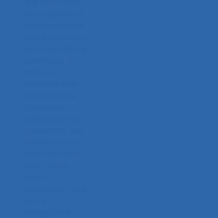
que pour traiter
une urgence, la
construction de
représentations
sur un problème
spécifique, la
prise de
décisions et la
conclusion de
chaque cas
dans le service,
présentent des
différences au
cours de la nuit.
Pour vérifier
cette
hypothèse, nous
avons
enregistré les