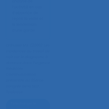
analyse de
l’activité en cas
d’absence de
repos la veille et
le lendemain
d’une garde.
Orihuela M.E. (2000).
Les
incidences du travail de
nuit sur le diagnostic à
distance dans l’urgence
médicale
.
Communication
présentée au 35ème
congrès de la SELF,
Toulouse.
Télécharger le
document