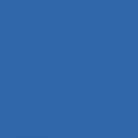
communications
téléphoniques
entre le
médecin
régulateur et
divers appelants
demandeurs de
soins, la plupart
étant des
particuliers.
Nous avons
catégorisé les
énonciations
des dialogues et
analysé leur
pertinence sur
la base d’une
interprétation
faite par 4 des 5