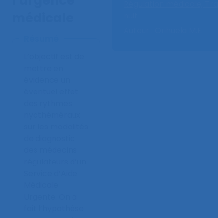
l’urgence
Régulation médicale,
Tra
médicale
nuit
Auteur :
Orihuela M.E.
Résumé
L’objectif est de
mettre en
évidence un
éventuel effet
des rythmes
nycthéméraux
sur les modalités
de diagnostic
des médecins
régulateurs d’un
Service d’Aide
Médicale
Urgente. On a
fait l’hypothèse