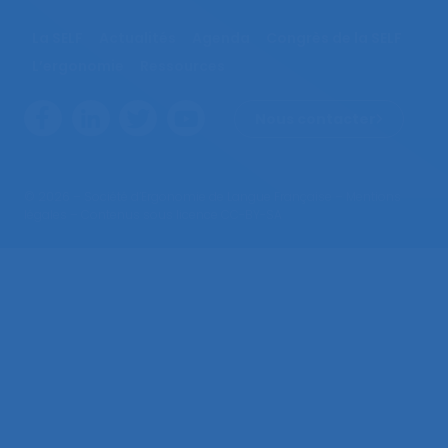
La SELF
Actualités
Agenda
Congrès de la SELF
L’ergonomie
Ressources
Nous contacter
© 2026 – Société d’Ergonomie de Langue Française –
Mentions
légales
– Contenus sous licence CC-BY-SA