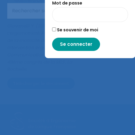
illustrera cette
Mot de passe
démonstration.
Giovanelli Y. (2014).
Se souvenir de moi
L’ergomotricté. Prise en compte
de la motricité dans une
intervention ergonomique
.
Communication présentée au
49ème congrès de la SELF, La
Rochelle.
Télécharger le document