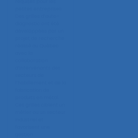
requises pour les
petites entreprises.
Des grilles d’auto-
diagnostic ont été
développées par un
projet de recherche
réalisé au Québec
avec la
collaboration
d’intervenants des
secteurs de
l’habillement et de la
fabrication de
produits en métal.
Ces grilles ciblent un
métier ou un secteur
industriel et
favorisent une
gestion