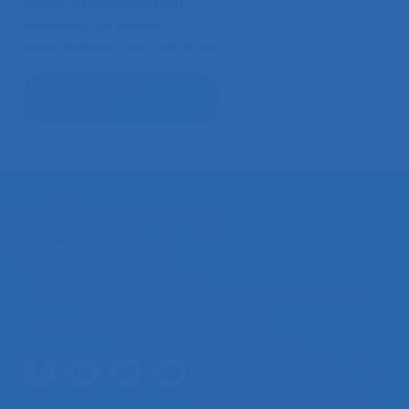
travail
. Communication
présentée au 36ème
congrès de la SELF, Montréal.
Télécharger le
document
La SELF
Actualités
Agenda
Congrès de la SELF
L’ergonomie
Ressources
Nous contacter