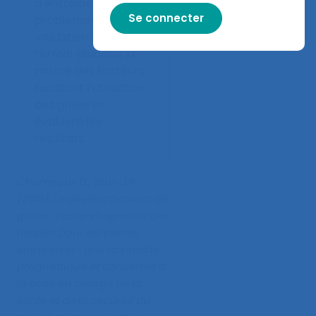
d’entraîner d’autres
problèmes. Une
validation sur le
terrain étudiera la
nature des facteurs
facilitant l’utilisation
des grilles et
évaluera les
résultats.
Champoux D., Brun J.P.
(2001).
Le développement de
grilles d’auto-diagnostic des
risques pour les petites
entreprises : une approche
pragmatique et concertée à
la prise en charge de la
santé et de la sécurité du