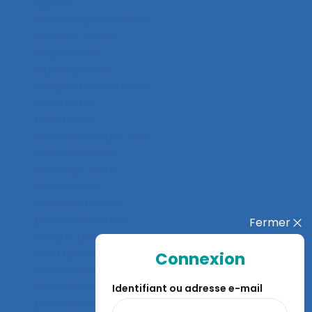
Agents
des Comportements
Humains) dont
l’objectif est
d’anticiper les
comportements des
clients EDF
(Electricité
de France) dans leur
consommation
d’énergie. Nous
montrerons
comment cette
plateforme a été
Fermer
conçue dans
une triple articulation
Connexion
à la connaissance de
l’activité humaine :
Identifiant ou adresse e-mail
pour orienter la