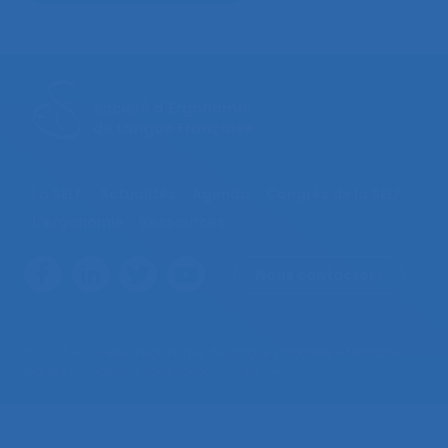
La SELF
Actualités
Agenda
Congrès de la SELF
L’ergonomie
Ressources
Nous contacter
© 2026 – Société d’Ergonomie de Langue Française –
Mentions
légales
– Contenus sous licence CC-BY-SA