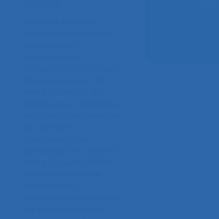
Résumé
Santé au travail
Auteurs :
Caroly 
L’objectif de cette
Dugué B.,
Coutare
communication est de
Davezies P.,
Pous
montrer que la
conception de
l’organisation en termes
de structure pourrait
être enrichie par les
débats sur le travail issus
de collectifs de métier et
par la façon
dont peuvent se
développer les relations
entre plusieurs métiers.
Dans le cadre d’une
recherche sur
la pluridisciplinarité dans
les services de santé,