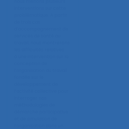
nous menons plusieurs
interventions sur cette
problématique. A partir
de trois cas
d’accompagnement de
services de santé au
travail, nous montrerons
les difficultés relatives
à une intervention sur la
conception de
l’organisation du travail
fondée sur le
développement de
l’activité collective pour
interroger nos
méthodologies de
démarche participative
et de simulation de
l’organisation dans un