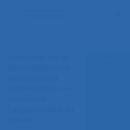
< Retourner à la recherche documentaire
Intervenir sur le
Attributs
développement
Lieux :
La Rochel
des collectifs
Type de session 
thématique
métiers pour re-
Type de commun
concevoir
Communication 
l’organisation du
Année :
2014
travail
Mots-clé :
Activi
Organisation,
Pl