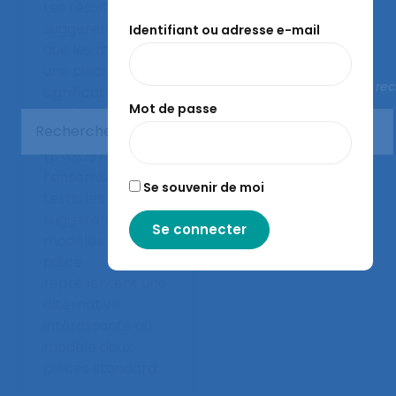
Les résultats
suggèrent aussi
Identifiant ou adresse e-mail
que les modèles
une pièce sont
Fermer la re
significativement
Mot de passe
plus faciles à
endosser
(p<0,05). Sur
l’ensemble des
Se souvenir de moi
tests, les résultats
suggèrent que les
modèles une
pièce
représentent une
alternative
intéressante au
modèle deux
pièces standard.