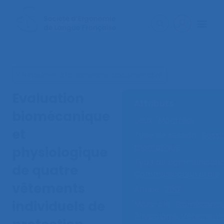
< Retourner à la recherche documentaire
Evaluation
Attributs
biomécanique
Lieux :
Montréal
et
Type de session :
Sessi
thématique
physiologique
Type de communicatio
de quatre
Communication orale
vêtements
Année :
2001
individuels de
Mots-clé :
Biomécaniqu
Physiologie,
Vêtement