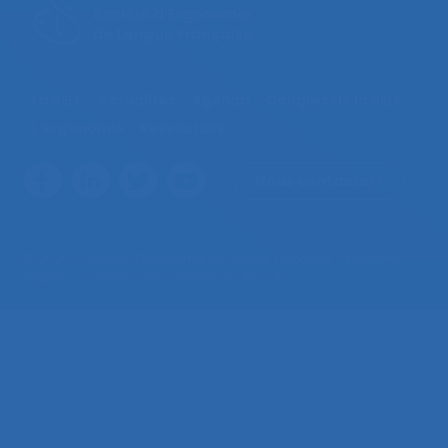
La SELF
Actualités
Agenda
Congrès de la SELF
L’ergonomie
Ressources
Nous contacter
© 2026 – Société d’Ergonomie de Langue Française –
Mentions
légales
– Contenus sous licence CC-BY-SA