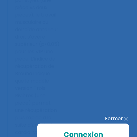
par styles (une
pièce vs deux
pièces), le travail
musculaire du
deltoïde antérieur
droit s’avère
supérieur (p<0,05)
pour les VIP une
pièce. L’indice de
récupération de
Brouha indique
que le modèle
version Trois-
Rivières (une
pièce) permet
une récupération
plus rapide à la
Fermer
suite d’un effort
cardio-vasculaire.
Connexion