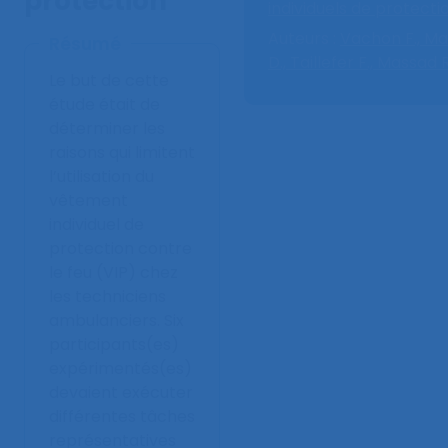
protection
individuels de protecti
Auteurs :
Vachon F.,
Ma
Résumé
D.,
Taillefer F.,
Massad R
Le but de cette
étude était de
déterminer les
raisons qui limitent
l’utilisation du
vêtement
individuel de
protection contre
le feu (VIP) chez
les techniciens
ambulanciers. Six
participants(es)
expérimentés(es)
devaient exécuter
différentes tâches
représentatives