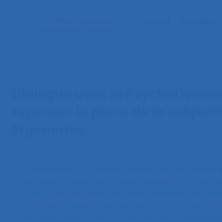
La SELF
Actualités
< Retourner à la recherche documentaire
Dialogue avec la PsychoDynami
repenser la place de la subjecti
Ergonomie
Résumé
L’ergonomie a un rapport ancien mais compliqué av
balayant un spectre large de questions qui vont de
psychopathologiques du travail aux enjeux de dé
dans leur travail, en termes de santé et d’accompl
discussion avec la psychopathologie du travail puis