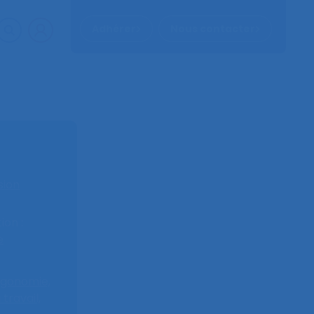
Adhérer
Nous contacter
sion
on :
e
rgonomie,
ravail,