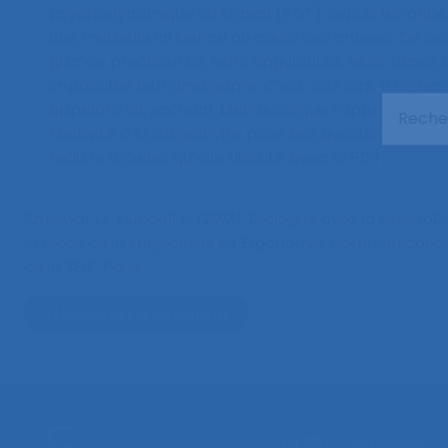
psychodynamique du travail (PDT) depuis les année
une mutuelle influence au cours des années. De ce
grande précision de leurs singularités, leurs base
impossible leur amalgame. C’est, dès lors, à un di
appelons ici, sachant bien aussi que l’approfondi
l’activité à la subjectivité pose des questions que
réduire à celles qu’elle discute avec la PDT.
Sznelwar L.I., Hubault F. (2013).
Dialogue avec la PsychoDy
la place de la subjectivité en Ergonomie
. Communicatio
de la SELF, Paris.
Télécharger le document
La SELF
Actualités