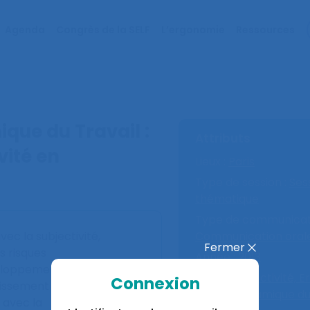
Agenda
Congrès de la SELF
L’ergonomie
Ressources
que du Travail :
Attributs
vité en
Lieux :
Paris
Type de session :
Ses
thématique
Type de communicati
ec la subjectivité,
Communication oral
Fermer
s risques
Année :
2013
veloppement des personnes
Mots-clé :
Activité,
E
Connexion
issement de soi. La
Psychodynamique du t
 avec la