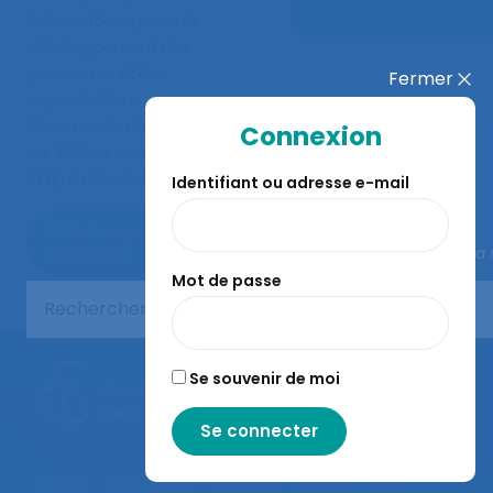
interventions pour le
développement des
personnes et des
Fermer
organisations
.
Communication présentée
Connexion
au 49ème congrès de la
SELF, La Rochelle.
Identifiant ou adresse e-mail
Télécharger le
Fermer la
document
Mot de passe
Se souvenir de moi
La SELF
Actualités
Agenda
Congrès de la SELF