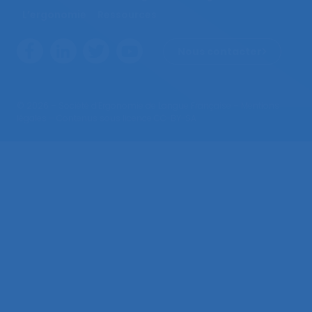
L’ergonomie
Ressources
Nous contacter
© 2026 – Société d’Ergonomie de Langue Française –
Mentions
légales
– Contenus sous licence CC-BY-SA