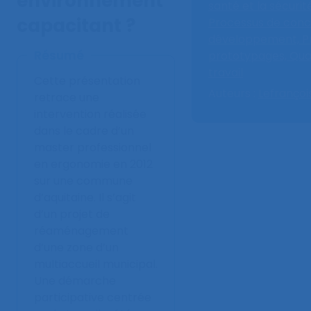
environnement
santé et la sécurit
capacitant ?
Processus de conc
développement,
P
Résumé
prototypages,
Qual
travail
Cette présentation
Auteurs :
Lefrançois
retrace une
intervention réalisée
dans le cadre d’un
master professionnel
en ergonomie en 2012
sur une commune
d’aquitaine. Il s’agit
d’un projet de
réaménagement
d’une zone d’un
multiaccueil municipal.
Une démarche
participative centrée