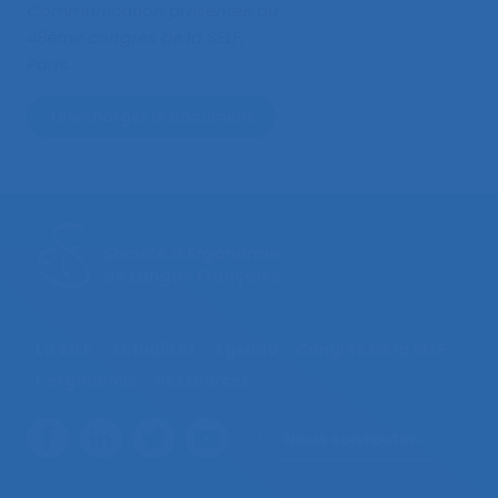
Communication présentée au
48ème congrès de la SELF,
Paris.
Télécharger le document
La SELF
Actualités
Agenda
Congrès de la SELF
L’ergonomie
Ressources
Nous contacter