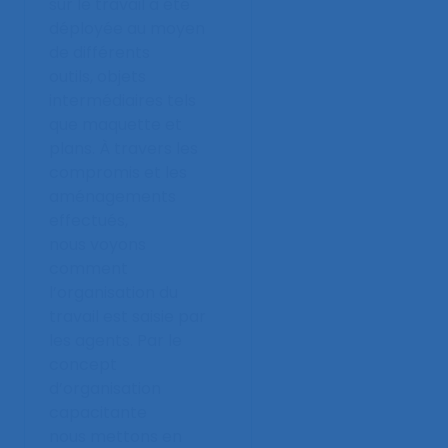
sur le travail a été
déployée au moyen
de différents
outils, objets
intermédiaires tels
que maquette et
plans. À travers les
compromis et les
aménagements
effectués,
nous voyons
comment
l’organisation du
travail est saisie par
les agents. Par le
concept
d’organisation
capacitante
nous mettons en