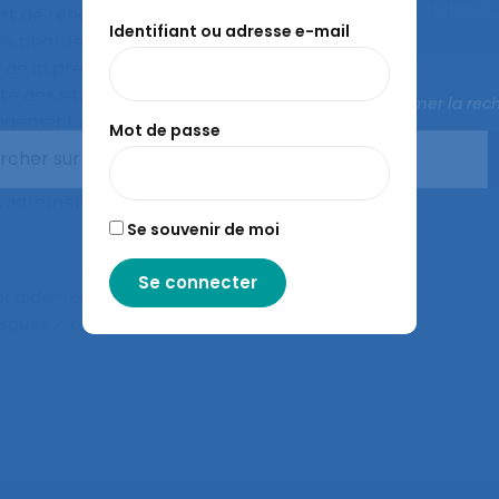
Bourgeois F.,
Hubault 
est de rendre compte de la
Identifiant ou adresse e-mail
mie aborde la prévention
de la prévention par
té des situations de travail,
Fermer la rec
anagement de cette
Mot de passe
oix et des arbitrages à
 au risques. Tout le
ncadrement de proximité
Se souvenir de moi
 aider l’encadrement de
isques ?
. Communication