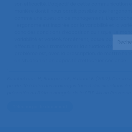
son efficacité. L’objectif de cette communication 
manière dont il nous paraît possible que l’ergono
comme une question de management. L’approche 
l’ergonome est inspirée par la variabilité et la varié
donc des conditions d’exposition au risque. Le m
variabilité et variété, forcément, passe par des ch
effectuer pour transformer la situation d’exposition
problème est, avec la prescription, de mettre l’e
en situation et en capacité d’effectuer ces choix.
Benchekroun H., Bourgeois F., Hubault F. (2002).
Comment
proximité à faire des arbitrages face à des situations à r
présentée au 37ème congrès de la SELF, Aix en Provence.
Télécharger le document