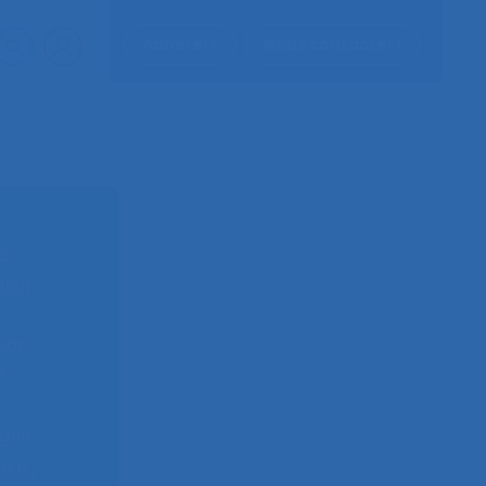
Adhérer
Nous contacter
e
sion
on :
e
igné
 H.,