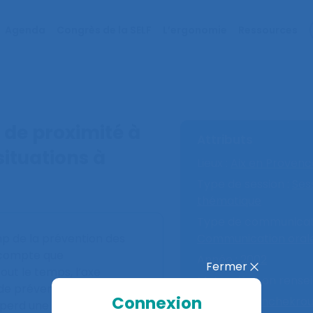
Agenda
Congrès de la SELF
L’ergonomie
Ressources
de proximité à
Attributs
situations à
Lieux :
Aix en Provenc
Type de session :
Ses
thématique
Type de communicati
mp de la prévention des
Communication oral
 compte que
Année :
2002
Fermer
out le temps, l’axe
Mots-clé :
non rense
 de prévention. En sous-
Connexion
Auteurs :
Benchekroun
 perd une grande partie de