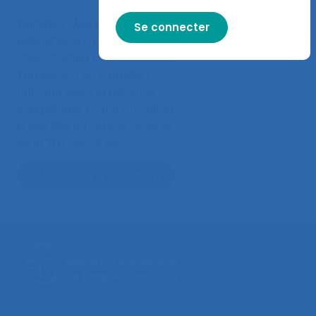
Taillefer F., Marchand D.,
Latendresse L. (2001).
Classification des tâches des
Yardperson au canadien
national selon la dépense
énergétique
. Communication
présentée au 36ème congrès
de la SELF, Montréal.
Télécharger le document