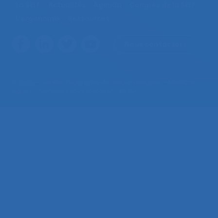
La SELF
Actualités
Agenda
Congrès de la SELF
L’ergonomie
Ressources
Nous contacter
© 2026 – Société d’Ergonomie de Langue Française –
Mentions
légales
– Contenus sous licence CC-BY-SA