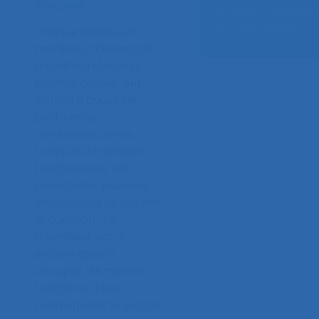
Résumé
Auteurs :
Taillefer 
D.,
Latendresse L.
Chaque année, un
nombre croissant de
travailleurs(euses)
doivent cesser leur
emploi à cause de
problèmes
cardiovasculaires.
Lorsque la limitation
fonctionnelle est
consolidée, plusieurs
employeurs se posent
la question : Le
travailleur est-il
encore apte à
occuper les mêmes
fonctions dans
l’entreprise? Le but de