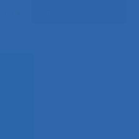
Adhérer
Nous contacter
sion
on :
e
,
Salle de