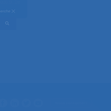
ado G.,
De
herche
Nous contacter