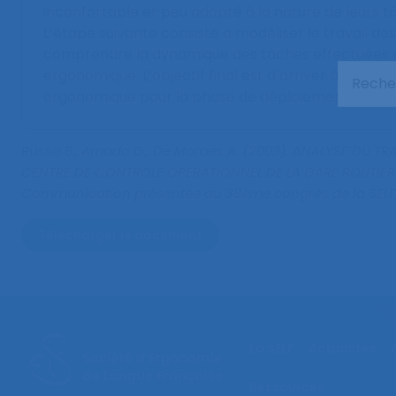
inconfortable et peu adapté à la nature de leurs t
L’étape suivante consiste à modéliser le travail d
comprendre la dynamique des tâches effectuées et
ergonomique. L’objectif final est d’arriver à une 
ergonomique pour la phase de déploiement de la so
Russo B., Amado G., De Moraes A. (2003).
ANALYSE DU TR
CENTRE DE CONTROLE OPERATIONNEL DE LA GARE ROUTIERE
Communication présentée au 38ème congrès de la SELF, 
Télécharger le document
La SELF
Actualités
Ressources