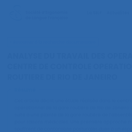
La SELF
Actualités
< Retourner à la recherche documentaire
ANALYSE DU TRAVAIL DES OPER
CENTRE DE CONTROLE OPERATIO
ROUTIERE DE RIO DE JANEIRO
Résumé
Cet article décrit une étude réalisée dans le centr
opérationnel de la gare routière de Rio de Janeiro au
suite a une plainte de la gare routière de l’absen
pour raisons médicales. Une première approche 
souffrent de contorsions posturales dues à un espac