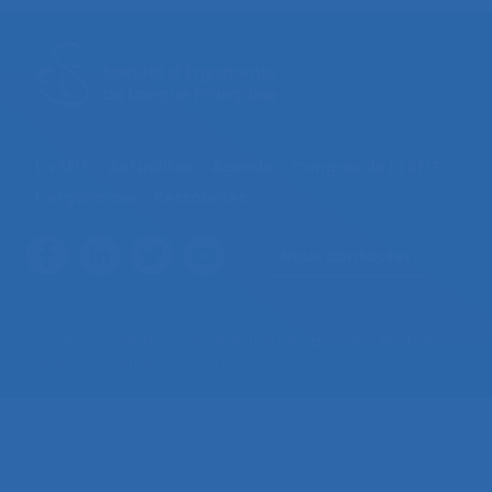
La SELF
Actualités
Agenda
Congrès de la SELF
L’ergonomie
Ressources
Nous contacter
© 2026 – Société d’Ergonomie de Langue Française –
Mentions
légales
– Contenus sous licence CC-BY-SA