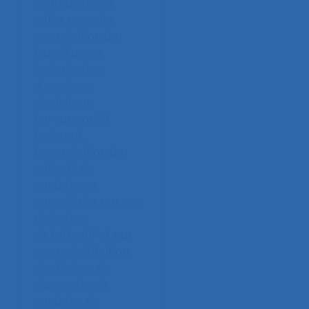
les impacts de
cette nouvelle
organisation du
travail avant
la réalisation
d’essais sur
simulateur.
Par rapport à
l’existant,
l’organisation du
collectif de
conduite se
caractérise par une
réduction
de l’effectif et par
une redistribution
des tâches de
diagnostic, de
conduite, de