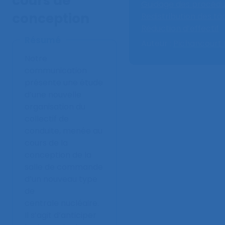
cours de
Guidage des procédu
conception
Redistribution des tâ
Réduction d’effectif
Résumé
Auteur :
Pichancourt I
Notre
communication
présente une étude
d’une nouvelle
organisation du
collectif de
conduite, menée au
cours de la
conception de la
salle de commande
d’un nouveau type
de
centrale nucléaire.
Il s’agit d’anticiper