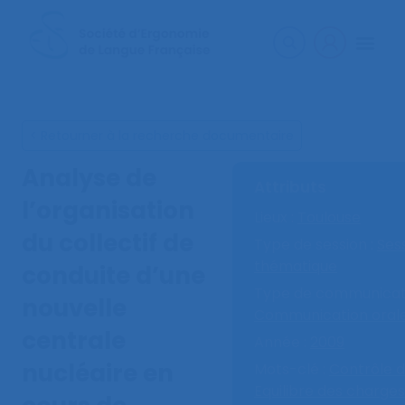
< Retourner à la recherche documentaire
Analyse de
Attributs
l’organisation
Lieux :
Toulouse
du collectif de
Type de session :
Ses
thématique
conduite d’une
Type de communicati
nouvelle
Communication oral
centrale
Année :
2009
nucléaire en
Mots-clé :
Contrôle di
Equilibre des charges 