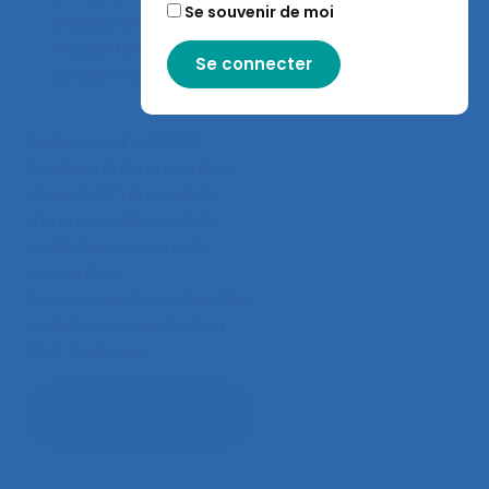
Se souvenir de moi
situations
incidentelles ou
accidentelles.
Pichancourt I. (2009).
Analyse de l’organisation
du collectif de conduite
d’une nouvelle centrale
nucléaire en cours de
conception
.
Communication présentée
au 44ème congrès de la
SELF, Toulouse.
Télécharger le
document