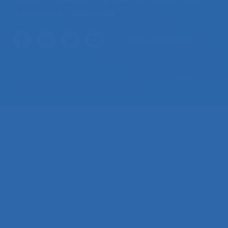
L’ergonomie
Ressources
Nous contacter
© 2026 – Société d’Ergonomie de Langue Française –
Mentions
légales
– Contenus sous licence CC-BY-SA