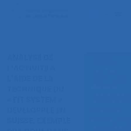
< Retourner à la recherche documentaire
ANALYSE DE
Attributs
L’ACTIVITE A
Lieux :
Paris
L’AIDE DE LA
Type de session :
thématique
TECHNIQUE DU
Type de communi
« FIT SYSTEM »
Communication o
DEVELOPPEE EN
Année :
2003
SUISSE: EXEMPLE
Mots-clé :
Analyse
Outil d'analyse,
Tr