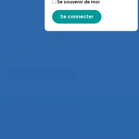
Se souvenir de moi
Randin Y., Meyer J.J. (2003).
ANALYSE DE L’ACTIVITE A L’AIDE
DE LA TECHNIQUE DU « FIT
SYSTEM » DEVELOPPEE EN SUISSE:
EXEMPLE PRATIQUE DANS
L’INDUSTRIE MICROTECHNIQUE
.
Communication présentée au
38ème congrès de la SELF, Paris.
Télécharger le document
La SELF
Actualités
Agenda
Congrès de la SELF