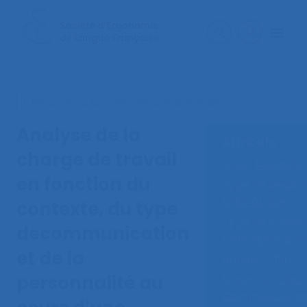
< Retourner à la recherche documentaire
Analyse de la
Attributs
charge de travail
Lieux :
Marseille
en fonction du
Type de session
thématique
contexte, du type
Type de commun
decommunication
Communication
et de la
Année :
2016
personnalité au
Mots-clé :
Charg
Communication