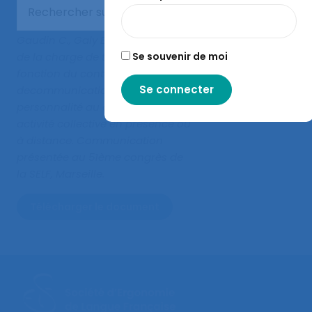
Gaudin C., Galy E. (2016).
Analyse
Se souvenir de moi
de la charge de travail en
fonction du contexte, du type
decommunication et de la
personnalité au cours d’une
activité collective en présence ou
à distance
. Communication
présentée au 51ème congrès de
la SELF, Marseille.
Télécharger le document