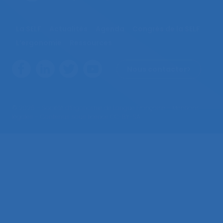
La SELF
Actualités
Agenda
Congrès de la SELF
L’ergonomie
Ressources
Nous contacter
© 2026 – Société d’Ergonomie de Langue Française –
Mentions
légales
– Contenus sous licence CC-BY-SA