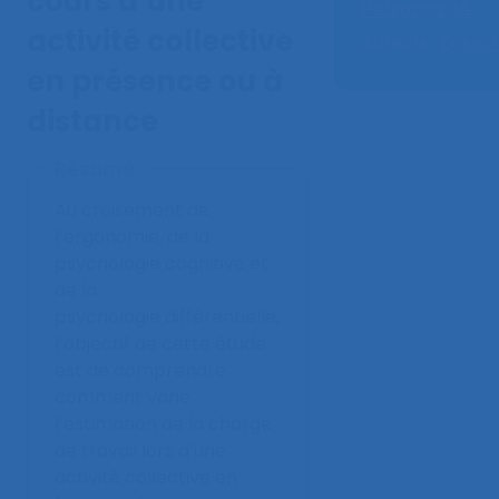
cours d’une
Personnalité
activité collective
Auteurs :
Gaudin
en présence ou à
distance
Résumé
Au croisement de
l’ergonomie, de la
psychologie cognitive et
de la
psychologie différentielle,
l’objectif de cette étude
est de comprendre
comment varie
l’estimation de la charge
de travail lors d’une
activité collective en