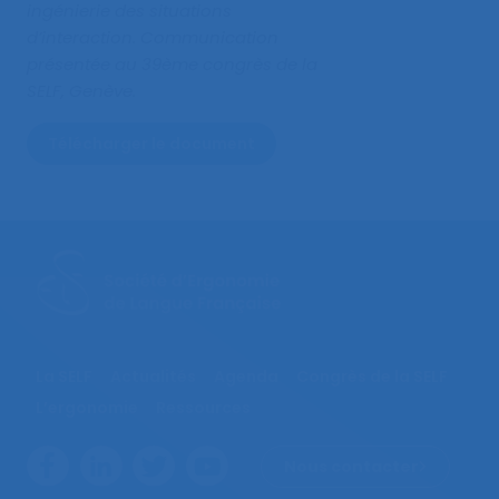
ingénierie des situations
d’interaction
. Communication
présentée au 39ème congrès de la
SELF, Genève.
Télécharger le document
La SELF
Actualités
Agenda
Congrès de la SELF
L’ergonomie
Ressources
Nous contacter