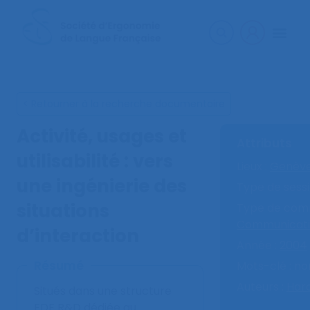
< Retourner à la recherche documentaire
Activité, usages et
Attributs
utilisabilité : vers
Lieux :
Genèv
une ingénierie des
Type de sessi
situations
Type de comm
Communicati
d’interaction
Année :
2004
Résumé
Mots-clé :
no
Auteurs :
Hara
Situés dans une structure
EDF R&D dédiée au