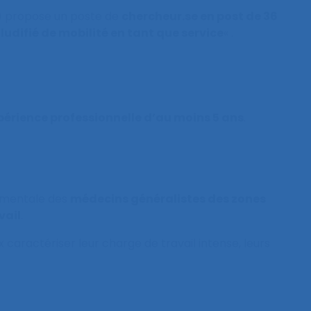
e) propose un poste de
chercheur.se en post de 36
ludifié de mobilité en tant que service
« .
périence professionnelle d’au moins 5 ans
.
é mentale des
médecins généralistes des zones
vail
.
caractériser leur charge de travail intense, leurs