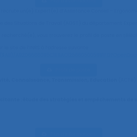
Plus d’informations
S) recrute un(e) Expert(e) d’Assistance Conseil – Ergonom
 des Situations de Travail (AGST) du département Experti
(e) recherché(e), vous trouverez le profil de poste en té
 le site de l’INRS à l’adresse suivante
sf/($All)/A92D86880B5C1EBAC1258805005BB1FD?OpenDo
Profil de poste
vité, Connaissance, Transmission, Education
(ACTé) 
itante : étude des stratégies et empêchements de su
Plus d’informations