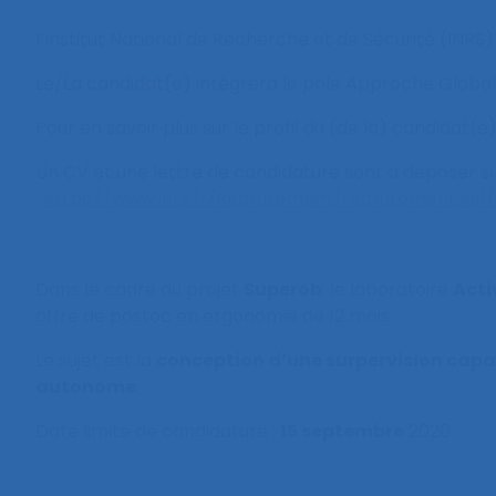
l’Institut National de Recherche et de Sécurité (INR
Le/La candidat(e) intégrera le pôle Approche Globale
Pour en savoir plus sur le profil du (de la) candidat
Un CV et une lettre de candidature sont à déposer sur
:
https://www.inrs.fr/Recrutement/recrutement.n
Dans le cadre du projet
Superob
, le laboratoire
Acti
offre de postoc en ergonomie de 12 mois.
Le sujet est la
conception d’une surpervision capac
autonome
.
Date limite de candidature :
15 septembre
2020.