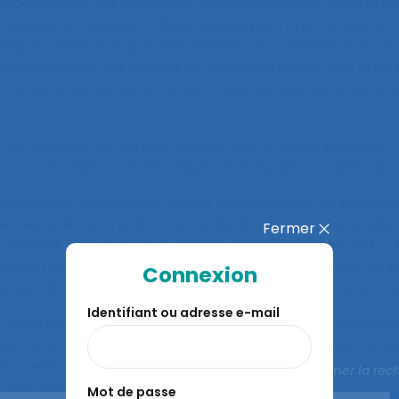
a modélisation des conditions de travail qui sous-tend la 
tégies de régulation développées par l’organisation et les
que chaine d’approvisionnement. On s’intéressera à la fois
ur la polyvalence des salariés et leur adaptabilité. Une at
es et de pouvoirs d’action chez les salariés et les trava
 des aspects humains et sociaux (contraintes, pénibilité
 dans un modèle mathématique à la base des modèles de déc
s de la chaine logistique et de leur encadrement. La perso
secteurs de l’entrepôt : 1) zone de réception des produits 
Fermer
tirent les articles des cartons et préparent les colis ; 4
tionnaires et aux préparateurs de commandes dans les zo
Connexion
tretiens d’auto-confrontations pourront être menés en 
Identifiant ou adresse e-mail
s différences de stratégies de manutention, d’ordonnanc
ssus. On s’intéressera également au développement de ce
ntés. Cette recherche pourrait également être l’occasion
Fermer la rec
 contraints.
Mot de passe