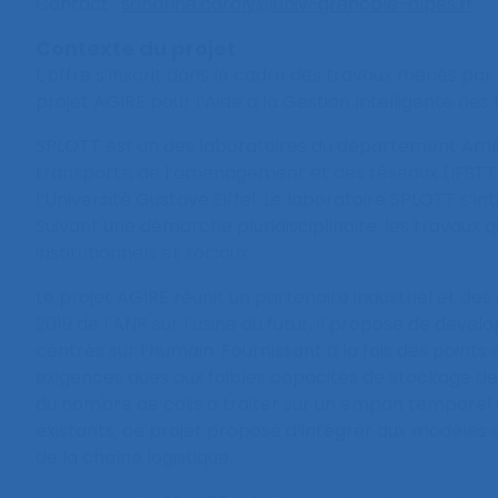
Contact :
sandrine.caroly@univ-grenoble-alpes.fr
Contexte du projet
L’offre s’inscrit dans le cadre des travaux menés par
projet AGIRE pour l’Aide à la Gestion Intelligente de
SPLOTT est un des laboratoires du département Amén
transports, de l’aménagement et des réseaux (IFSTTAR),
l’Université Gustave Eiffel. Le laboratoire SPLOTT s’i
Suivant une démarche pluridisciplinaire, les travaux q
institutionnels et sociaux.
Le projet AGIRE réunit un partenaire industriel et d
2019 de l’ANR sur l’usine du futur, il propose de dév
centrés sur l’humain. Fournissant à la fois des points
exigences dues aux faibles capacités de stockage d
du nombre de colis à traiter sur un empan temporel de
existants, ce projet propose d’intégrer aux modèles de
de la chaîne logistique.