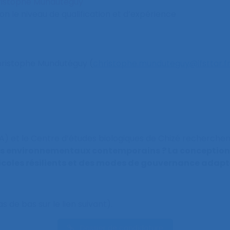
istophe Mundutéguy
lon le niveau de qualification et d’expérience
hristophe Mundutéguy (
christophe.munduteguy@ifsttar.f
A) et le Centre d’études biologiques de Chizé recherchen
fis environnementaux contemporains ? La conceptio
icoles résilients et des modes de gouvernance adapt
s de bas sur le lien suivant).
Dossier de candidature