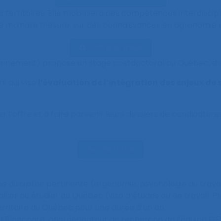
 territoires. Elle mobilisera des compétences interdiscipl
ne moindre mesure, sur des connaissances en agronomie et
Offre de thèse
vironnement) propose un stage postdoctoral au Québec, d’
rs qui vise
l’évaluation de l’intégration des enjeux de 
ter l’offre et à faire parvenir leurs dossiers de candidatur
Voir l’offre
e discipline pertinente (ergonomie, psychologie du travail
availler ou étudier au Québec (visa d’études ou de travail
 territoire du Québec pour une durée d’un an.
naud Blanchard, coordonnateur de recherche de l’équipe 