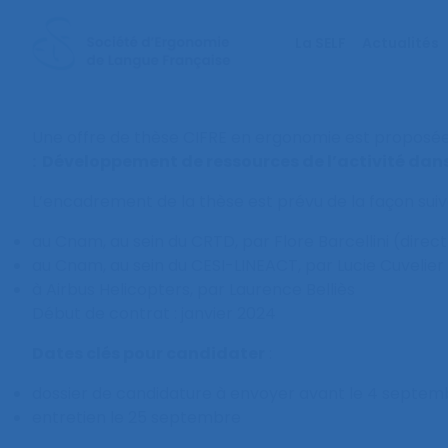
La SELF
Actualités
Une offre de thèse CIFRE en ergonomie est proposée su
: Développement de ressources de l’activité dans 
L’encadrement de la thèse est prévu de la façon suiv
au Cnam, au sein du CRTD, par Flore Barcellini (dire
au Cnam, au sein du CESI-LINEACT, par Lucie Cuvelie
à Airbus Helicopters, par Laurence Belliès
Début de contrat : janvier 2024
Dates clés pour candidater
:
dossier de candidature à envoyer avant le 4 septem
entretien le 25 septembre