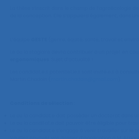
La thèse s’inscrit dans le champ de l’agroécologie des
de la conception. Elle s’appuiera également, dans u
L’équipe
GESTE
(genre, équité, santé, travail et en
Le ou la stagiaire devra contribuer à un projet en cou
ergonomiques
. Sujet d’actualité !
Les candidat.e.s potentiel.le.s sont invité.e.s à consul
Martin Chadoin (
martin.chadoin@gmail.com
).
Conditions de sélection
:
Le ou la candidat.e doit posséder un doctorat dans un
Le ou la canditat.e doit pouvoir être éligible pour tr
Le ou la candidat.e s’engage à venir travailler sur le
Veuillez envoyer vos dossier d’application à M. Ar