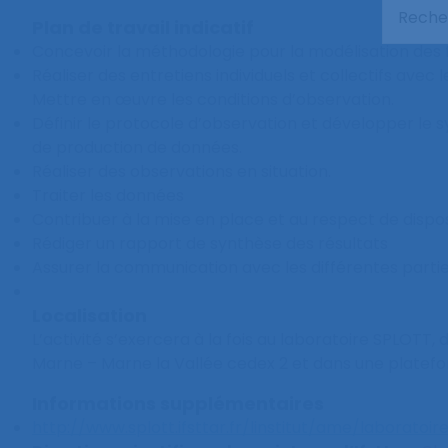
Plan de travail indicatif
Concevoir la méthodologie pour la modélisation des 
Réaliser des entretiens individuels et collectifs avec
Mettre en œuvre les conditions d’observation.
Définir le protocole d’observation et développer le 
de production de données.
Réaliser des observations en situation.
Traiter les données
Contribuer à la mise en place et au respect de dispos
Rédiger un rapport de synthèse des résultats
Assurer la communication avec les différentes partie
Localisation
L’activité s’exercera à la fois au laboratoire SPLO
Marne – Marne la Vallée cedex 2 et dans une platefo
Informations supplémentaires
http://www.splott.ifsttar.fr/linstitut/ame/laboratoir