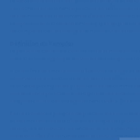
Le laboratoire SPLOTT est pilote de l’analyse et de l
s’attachera notamment à préciser les différentes stra
des demandes et à la survenue d’aléas inhérente à cha
temporaire et à la flexibilité interne, qui s’appuie s
de compétences, de marges de manœuvres situationnell
Définition de l’emploi
La personne candidate contribuera à la modélisation
dans la chaîne logistique, en vue de leur intégration
A cette fin, elle s’intéressera à l’activité des agent
observations en situation réelles dans les différents 
la zone de picking où les préparateurs de commande re
Une attention particulière sera portée aux manuten
s’appuieront sur des enregistrements vidéo. Des en
Cette recherche propose de préciser les éventuelle
et des intérimaires aux différentes étapes du proce
distinguant les novices, les anciens et les expérime
situationnelles, l’autonomie dans les environnements