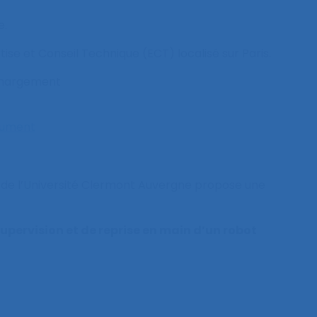
e.
se et Conseil Technique (ECT) localisé sur Paris.
léchargement
cument
de l’Université Clermont Auvergne propose une
pervision et de reprise en main d’un robot