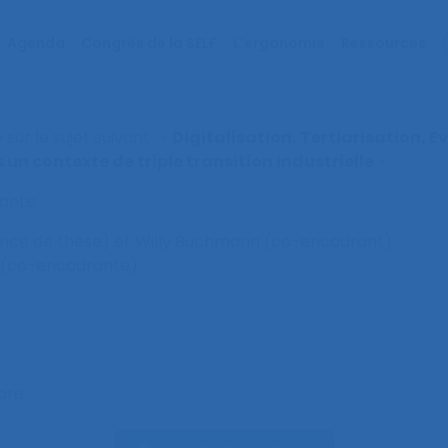
Agenda
Congrès de la SELF
L’ergonomie
Ressources
r le sujet suivant : «
Digitalisation, Tertiarisation, E
un contexte de triple transition industrielle
»
ante :
ctrice de thèse) et Willy Buchmann (co-encadrant)
r (co-encadrante)
bre