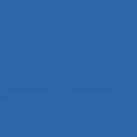
r
) et Mme Nicole Verdière (
nicole.verdiere@ifsttar.fr
)
t un(e) candidat(e) pour une thèse dont le projet
n d’expérimentations socio-écologiques pour
és.
».