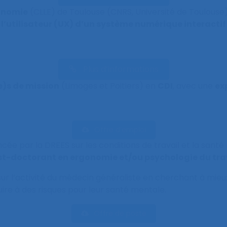
onomie
(CLLE) de Toulouse (CNRS, Université de Toulous
l’utilisateur (UX) d’un système numérique interactif 
Plus d’informations
)s de mission
(Limoges et Poitiers) en
CDI
, avec une
ex
Offre d’emploi
cée par la DREES sur les conditions de travail et la sant
st-doctorant en ergonomie et/ou psychologie du tra
ur l’activité du médecin généraliste en cherchant à mieux 
ire à des risques pour leur santé mentale.
Offre de poste