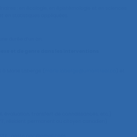
inaires : en écologie, en épistémologie et en sciences
 en statistiques appliquées.
une durée d’un an.
sexe et de genre dans les interventions
es à Marie Laberge (
marie.laberge@umontreal.ca
) et
, évaluation, transfert de connaissances, etc.)
, PVT, résident permanent ou citoyen canadien)
GESTE : geste.ppc@gmail.com