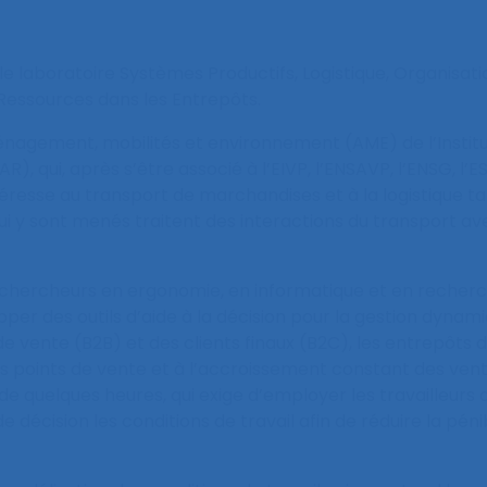
 le laboratoire Systèmes Productifs, Logistique, Organisat
s Ressources dans les Entrepôts.
agement, mobilités et environnement (AME) de l’Institut
 qui, après s’être associé à l’EIVP, l’ENSAVP, l’ENSG, l’ESI
ntéresse au transport de marchandises et à la logistique t
ui y sont menés traitent des interactions du transport ave
es chercheurs en ergonomie, en informatique et en recherc
elopper des outils d’aide à la décision pour la gestion dyn
 de vente (B2B) et des clients finaux (B2C), les entrepôts 
es points de vente et à l’accroissement constant des ve
 quelques heures, qui exige d’employer les travailleurs de
 décision les conditions de travail afin de réduire la pénib