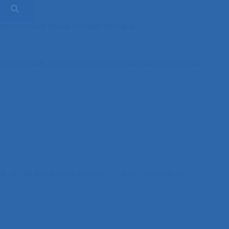
artir d’une revue bibliographique.
e d’éventuels problèmes spécifiques avant la phase
enüe, 14-20 Boulevard Newton, 77447 Champs sur
.