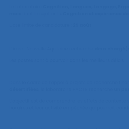
Le Laboratoire
Cognition, Langues, Langage, Erg
mois
dont le sujet est «
Cognition et expérience de 
Date limite de candidature :
25 août
.
L’Aract Nouvelle Aquitaine recherche
deux chargé(e
Les postes sont à pourvoir dans les meilleurs délais.
Dans le cadre de l’appel à projets de recherche finan
désertifiées
, le laboratoire PACTE recherche
un po
L’objectif est de comprendre les effets de contexte s
horaires et leur activité empêchée qui pourrait condu