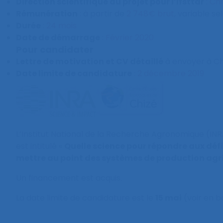
Direction scientifique du projet pour l’Ifsttar
:
Chr
Rémunération
: à partir de
2 748€ brut
, variable se
Durée
:
24 mois
Date de démarrage
:
Février 2020
Pour candidater
Lettre de motivation et CV détaillé
à envoyer à C
Date limite de candidature
:
2 décembre 2019
L’Institut National de la Recherche Agronomique (INR
est intitulé «
Quelle science pour répondre aux dé
mettre au point des systèmes de production agr
Un financement est acquis.
La date limite de candidature est le
15 mai
(voir en ba