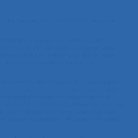
ion des Transports et Travail (SPLOTT) au sein du
 français des sciences et technologies des
EE Paris et l’UPEM, deviendra le 1er janvier 2020
ant du point de vue de la demande que de l’offre.
c les systèmes productifs, territoriaux,
he opérationnelle. En réponse à l’Appel à Projets
amique des ressources humaines dans les entrepôts,
du partenaire industriel sont soumis à de fortes
ntes en e-commerce. Il en résulte une augmentation
 façon optimale. A la différence des outils déjà
ilité tout en garantissant l’efficacité de l’ensemble