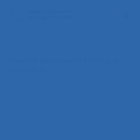
< Faire une nouvelle recherche documentaire
Tous les documents écrits par
Violleau C.
Violleau C., Dugué B., Petit J. (2023).
Les
régulations du travail issues d’espaces de
discussion : quels effets sur l’activité collective
des managers ?
. Communication présentée au
57ème congrès de la SELF, Saint Denis (Île de la
Réunion).