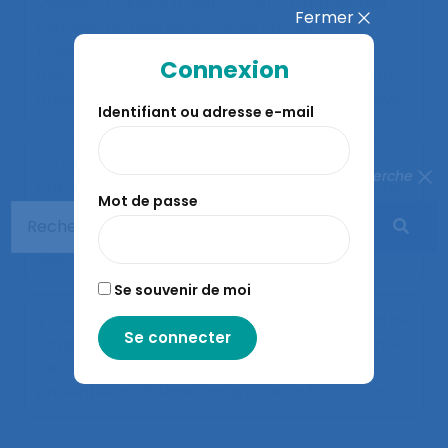
Violleau C., Dugué B., Petit J. (2022).
Impact des
Fermer
espaces de discussion sur les conditions de
travail des managers : la nécessité d’un
Connexion
accompagnement individuel ?
. Communication
présentée au 56ème congrès de la SELF, Genève.
Identifiant ou adresse e-mail
Ponge L., Violleau C. (2020).
L’intervention
Fermer la recherche
ergonomique dans un contexte de fermeture de
Mot de passe
sites : quels apports du regard sur le travail face à
la stratégie ?
. Communication présentée au
55ème congrès de la SELF, En Visio.
Se souvenir de moi
Violleau C., Ponge L., Dugué B. (2019).
« Le travail de
l’ergonome : l’étude de sa posture dans le cadre
de l’expertise CHSCT »
. Communication
présentée au 54ème congrès de la SELF, Tours.