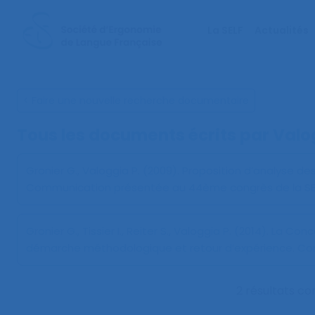
La SELF
Actualités
< Faire une nouvelle recherche documentaire
Tous les documents écrits par Valo
Gronier G., Valoggia P. (2009).
Proposition d’analyse des 
Communication présentée au 44ème congrès de la SEL
Gronier G., Tissier I., Reiter S., Valoggia P. (2014).
La Conc
démarche méthodologique et retour d’expérience
. Co
2 résultats c