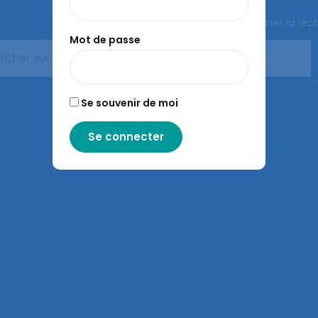
Fermer la rec
Mot de passe
Agenda
Congrès de la SELF
L’ergonomie
Se souvenir de moi
– Contenus sous licence CC-BY-SA