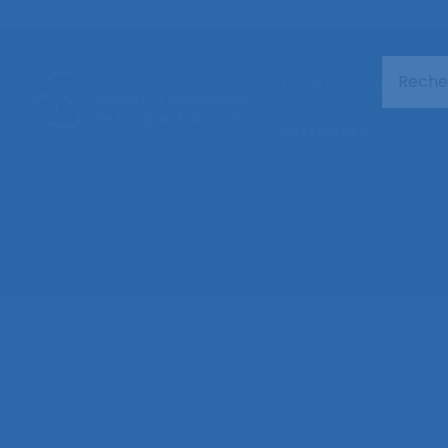
La SELF
Actualités
Ressources
© 2026 – Société d’Ergonomie de Langue Française –
Mentions légales