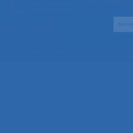
La SELF
Actualités
Ressources
© 2026 – Société d’Ergonomie de Langue Française –
Mentions légales