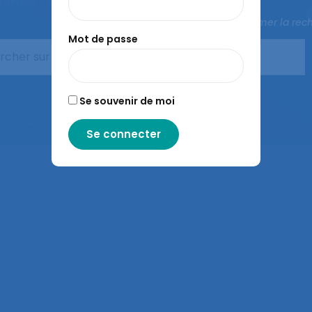
Agenda
Congrès de la SELF
L’ergonomie
Fermer la rec
Mot de passe
Se souvenir de moi
– Contenus sous licence CC-BY-SA