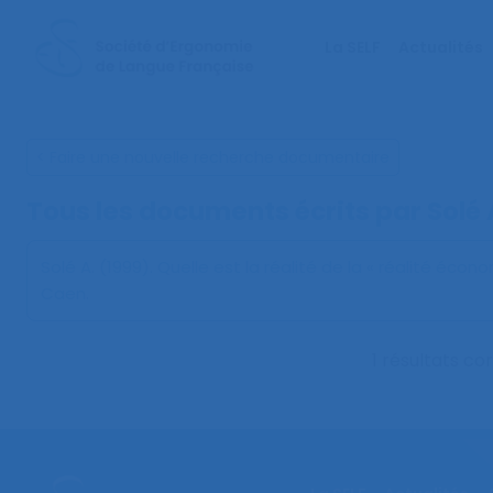
La SELF
Actualités
< Faire une nouvelle recherche documentaire
Tous les documents écrits par Solé 
Solé A. (1999).
Quelle est la réalité de la « réalité écon
Caen.
1 résultats c