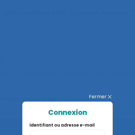
Agenda
Congrès de la SELF
L’ergonomie
Ressources
A.
omique » ?
. Communication présentée au 34ème congrès de l
Fermer
orrespondent à votre recherche
Connexion
Identifiant ou adresse e-mail